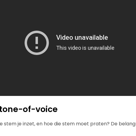
tone-of-voice
e stem je inzet, en hoe die stem moet praten? De belangr