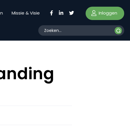
Inloggen
en
Missie & Visie
randing