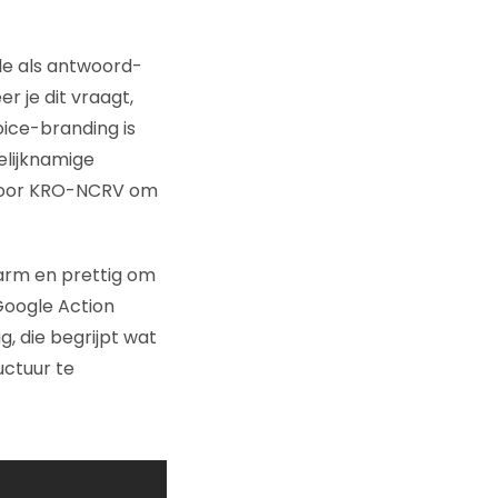
e als antwoord-
r je dit vraagt,
ice-branding is
elijknamige
 voor KRO-NCRV om
arm en prettig om
 Google Action
g, die begrijpt wat
ctuur te