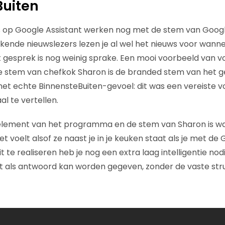
Buiten
 op Google Assistant werken nog met de stem van Googl
kende nieuwslezers lezen je al wel het nieuws voor wannee
gesprek is nog weinig sprake. Een mooi voorbeeld van vo
e stem van chefkok Sharon is de branded stem van het g
et echte BinnensteBuiten-gevoel: dit was een vereiste
l te vertellen.
k element van het programma en de stem van Sharon is w
Het voelt alsof ze naast je in je keuken staat als je met de
t te realiseren heb je nog een extra laag intelligentie nodi
 als antwoord kan worden gegeven, zonder de vaste stru