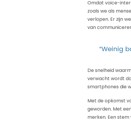
Omdat voice-interac
zoals we als mense
verlopen. Er zijn 
van communiceren 
“Weinig b
De snelheid waarme
verwacht wordt dat 
smartphones die w
Met de opkomst va
geworden. Met een
merken. Een stem w