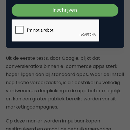
het voordeel van de gebruiker zijn. Denk aan de
verschillende openbaar vervoer-apps
gecombineerd met andere apps binnen de
travelbranche.
3. E-commerce conversieboost
Uit de eerste tests, door Google, blijkt dat
conversieratio’s binnen e-commerce apps sterk
hoger liggen dan bij standaard apps. Waar de install
nog frictie veroorzaakte, is dit obstakel nu volledig
verdwenen, is deeplinking in de app beter mogelijk
en kan een groter publiek bereikt worden vanuit
marketingcampagnes.
Op deze manier worden impulsaankopen
gestimuleerd en omdat de gebruikerservaring