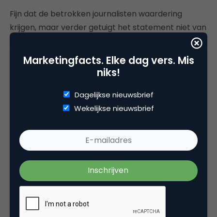
Fijn dat de betrokken journalisten waardering
krijgen, maar verder getuigt het statement niet van
oprechte spijt. Geen quote van de oprichter of CEO
die met gevoel op de zaak ingaat, geen blijk van
Marketingfacts. Elke dag vers. Mis
begrip voor de ophef die er is ontstaan. Dit
niks!
statement is een krampachtige poging van een
zich wild geschrokken organisatie om aan damage
Dagelijkse nieuwsbrief
control te doen, maar de oppervlakkigheid en koele
Wekelijkse nieuwsbrief
toon van het bericht is olie op het vuur. Hier blus je
dus geen reputatiebrand mee.
Het betere uitdeukwerk
Als je sorry zegt, wees dan oprecht en stel je
kwetsbaar op. Niet alleen tegenover boze
Twitteraars en klanten, maar ook tegenover de