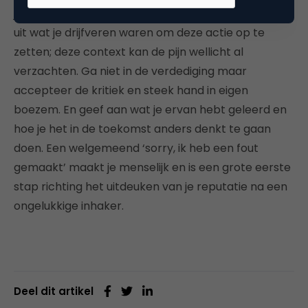
journalisten die jou op je woord hebben geloofd. Leg
uit wat je drijfveren waren om deze actie op te
zetten; deze context kan de pijn wellicht al
verzachten. Ga niet in de verdediging maar
accepteer de kritiek en steek hand in eigen
boezem. En geef aan wat je ervan hebt geleerd en
hoe je het in de toekomst anders denkt te gaan
doen. Een welgemeend ‘sorry, ik heb een fout
gemaakt’ maakt je menselijk en is een grote eerste
stap richting het uitdeuken van je reputatie na een
ongelukkige inhaker.
Deel dit artikel