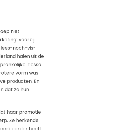
roep niet
keting’ voorbij
vlees-noch-vis-
erland halen uit de
spronkelijke. Tessa
 grotere vorm was
uwe producten. En
n dat ze hun
at haar promotie
herp. Ze herkende
 weerbaarder heeft