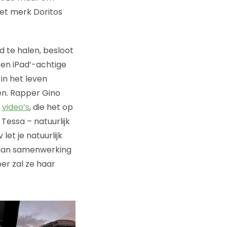
et merk Doritos
 te halen, besloot
een iPad’-achtige
in het leven
en. Rapper Gino
e
video’s
, die het op
Tessa – natuurlijk
et je natuurlijk
t aan samenwerking
ber zal ze haar