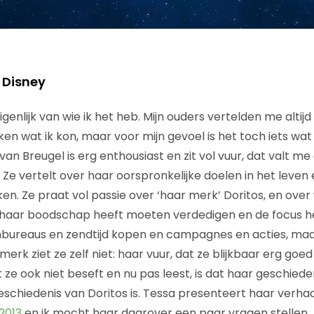
 Disney
igenlijk van wie ik het heb. Mijn ouders vertelden me altijd
n wat ik kon, maar voor mijn gevoel is het toch iets wat 
van Breugel is erg enthousiast en zit vol vuur, dat valt m
. Ze vertelt over haar oorspronkelijke doelen in het leve
en. Ze praat vol passie over ‘haar merk’ Doritos, en over
 haar boodschap heeft moeten verdedigen en de focus h
bureaus en zendtijd kopen en campagnes en acties, maa
erk ziet ze zelf niet: haar vuur, dat ze blijkbaar erg go
ze ook niet beseft en nu pas leest, is dat haar geschiede
eschiedenis van Doritos is. Tessa presenteert haar verha
2013
en ik mocht haar daarover een paar vragen stellen.