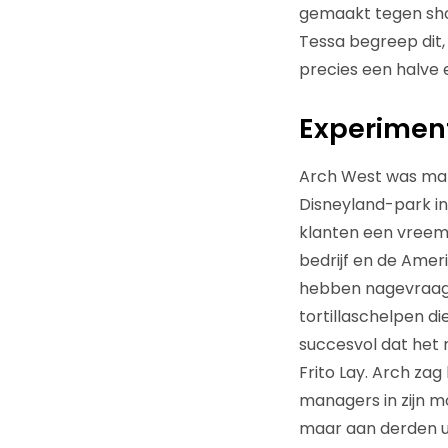
gemaakt tegen shoc
Tessa begreep dit,
precies een halve 
Experiment
Arch West was mark
Disneyland-park in C
klanten een vreemd
bedrijf en de Amer
hebben nagevraagd,
tortillaschelpen 
succesvol dat het
Frito Lay. Arch zag
managers in zijn mo
maar aan derden uit