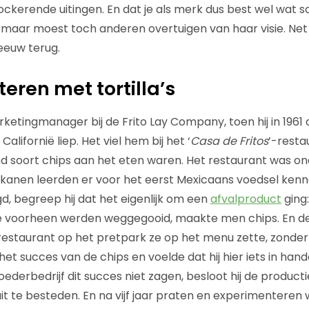
kerende uitingen. En dat je als merk dus best wel wat s
 maar moest toch anderen overtuigen van haar visie. Net
eeuw terug.
eren met tortilla’s
etingmanager bij de Frito Lay Company, toen hij in 1961 
alifornië liep. Het viel hem bij het ‘
Casa de Fritos
’-resta
 soort chips aan het eten waren. Het restaurant was ond
ikanen leerden er voor het eerst Mexicaans voedsel kenn
 begreep hij dat het eigenlijk om een
afvalproduct
ging
die voorheen werden weggegooid, maakte men chips. En d
 restaurant op het pretpark ze op het menu zette, zond
 het succes van de chips en voelde dat hij hier iets in ha
ederbedrijf dit succes niet zagen, besloot hij de producti
 te besteden. En na vijf jaar praten en experimenteren wis