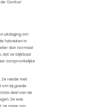
de ‘Doritos’
een uitdaging om
de fabrieken in
neller dan normaal
 dat ze blijkbaar
aar oorspronkelijke
. Ze reisde met
ë om bij goede
otste deel van de
egen. Ze was
ot ze maar om