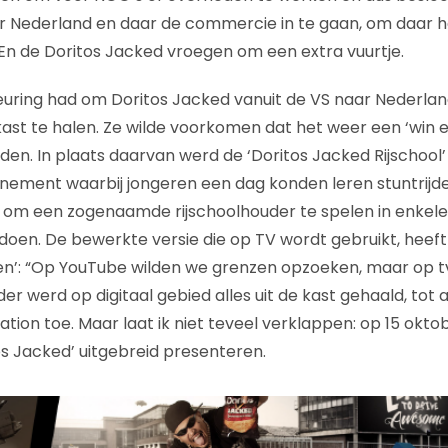
r Nederland en daar de commercie in te gaan, om daar h
. En de Doritos Jacked vroegen om een extra vuurtje.
ring had om Doritos Jacked vanuit de VS naar Nederland
 kast te halen. Ze wilde voorkomen dat het weer een ‘win 
en. In plaats daarvan werd de ‘Doritos Jacked Rijschool’ 
nement waarbij jongeren een dag konden leren stuntrijd
 om een zogenaamde rijschoolhouder te spelen in enkel
oen. De bewerkte versie die op TV wordt gebruikt, heeft 
ten’: “Op YouTube wilden we grenzen opzoeken, maar op tv l
der werd op digitaal gebied alles uit de kast gehaald, to
tion toe. Maar laat ik niet teveel verklappen: op 15 okto
s Jacked’ uitgebreid presenteren.