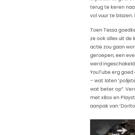
terug te keren naa
vol vuur te blazen
Toen Tessa goedkeu
ze ook alles uit de
actie zou gaan word
geroepen, een eve
werd ingeschakeld
YouTube erg goed d
– wat laten ‘polijs
wat beter op”. Ver
met xBox en Playsta
aanpak van ‘Dorito