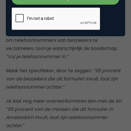
keuze hebben gemaakt als zij moeten gaan maken.
Dit doe je door overeenkomsten te zoeken tussen
klanten en prospects, en deze in de communicatie-
uitingen te verwerken. Als het doel bijvoorbeeld is
om telefoonnummers van bezoekers te
verzamelen, toon je waarschijnlijk de boodschap:
“Vul je telefoonnummer in.”
Maak het specifieker, door te zeggen:
“95 procent
van de bezoekers die dit formulier invult, laat zijn
telefoonnummer achter.”
Je laat nog meer overeenkomsten zien met de zin:
“95 procent van de mensen die dit formulier in
Amsterdam invult, laat zijn telefoonnummer
achter.”