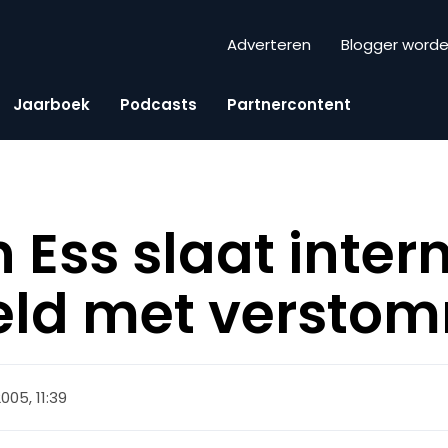
Adverteren
Blogger word
Jaarboek
Podcasts
Partnercontent
 Ess slaat inter
eld met versto
2005, 11:39