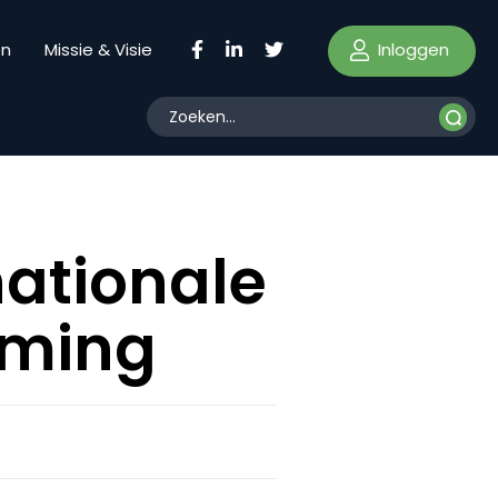
Inloggen
en
Missie & Visie
nationale
mming