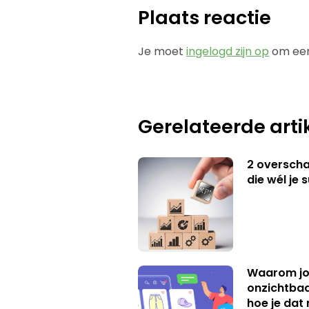
Plaats reactie
Je moet
ingelogd zijn op
om een
Gerelateerde arti
2 overschat
die wél je 
Waarom jo
onzichtbaa
hoe je dat 