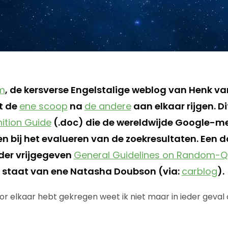
m
, de kersverse Engelstalige weblog van Henk van
ft de
ene scoop
na
de andere
aan elkaar rijgen. Dit
tion Guide
(.doc) die de wereldwijde Google-m
n bij het evalueren van de zoekresultaten. Een 
rder vrijgegeven
General Guidelines on Random-Qu
 staat van ene Natasha Doubson (via:
carblog
).
oor elkaar hebt gekregen weet ik niet maar in ieder geva