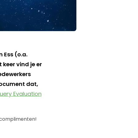
 Ess (o.a.
 keer vind je er
edewerkers
document dat,
ery Evaluation
l complimenten!