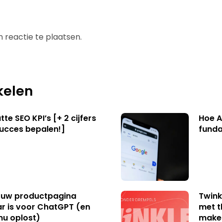
 reactie te plaatsen.
kelen
te SEO KPI’s [+ 2 cijfers
Hoe A
succes bepalen!]
funda
uw productpagina
Twink
r is voor ChatGPT (en
met t
nu oplost)
make