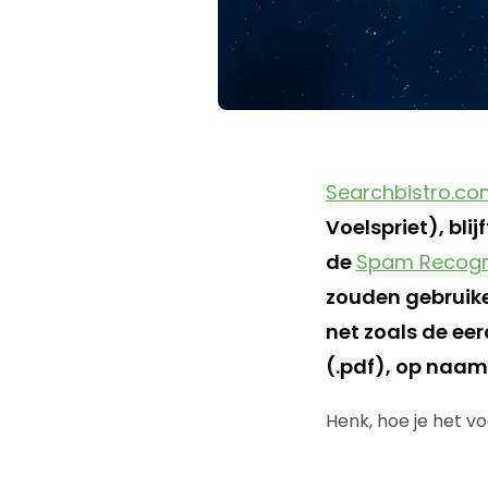
Searchbistro.co
Voelspriet), blij
de
Spam Recogni
zouden gebruike
net zoals de ee
(.pdf), op naam
Henk, hoe je het v