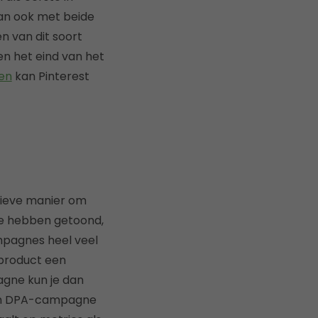
an ook met beide
 van dit soort
n het eind van het
en
kan Pinterest
tieve manier om
ie hebben getoond,
mpagnes heel veel
 product een
agne kun je dan
 een DPA-campagne