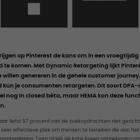
rijgen op Pinterest de kans om in een vroegtijdi
ld te komen. Met Dynamic Retargeting lijkt Pinter
 willen genereren in de gehele customer journey.
d kun je consumenten retargeten. Dit soort DP
l nog in closed bèta, maar HEMA kon deze functie
n.
maar liefst 97 procent van de zoekopdrachten niet gerich
n zeer effectieve plek om mensen te bereiken die aan het
oopbeslissing. Toen HEMA de kans kreeg aangeboden om 