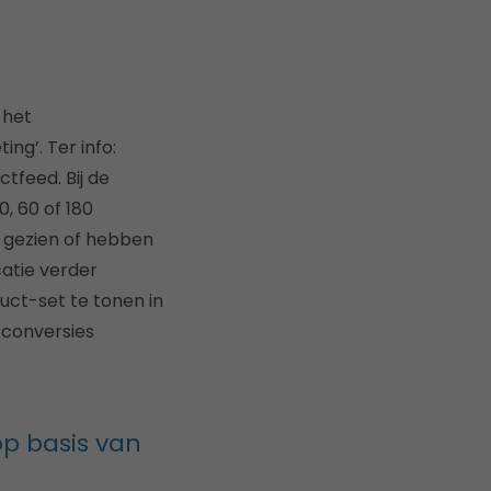
 het
g’. Ter info:
tfeed. Bij de
0, 60 of 180
n gezien of hebben
catie verder
uct-set te tonen in
 conversies
p basis van