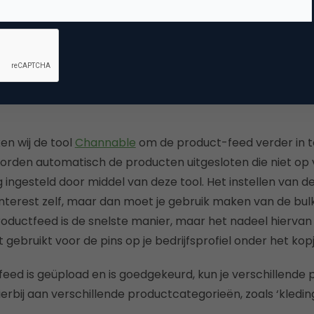
n in Pinterest worden geüpload in de vorm van een tsv, 
 alleen door Pinterest zelf worden gedaan). Uiteraard 
n aantal verplichte velden: id, title, description, link, image
ition en productcategorie. Deze kunnen nog verder worden
n wij de tool
Channable
om de product-feed verder in t
rden automatisch de producten uitgesloten die niet op v
 ingesteld door middel van deze tool. Het instellen van d
interest zelf, maar dan moet je gebruik maken van de bulk
oductfeed is de snelste manier, maar het nadeel hiervan
gebruikt voor de pins op je bedrijfsprofiel onder het kopj
eed is geüpload en is goedgekeurd, kun je verschillende
rbij aan verschillende productcategorieën, zoals ‘kleding