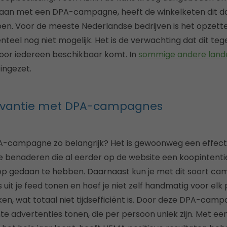
 gaan met een DPA-campagne, heeft de winkelketen dit d
. Voor de meeste Nederlandse bedrijven is het opzetten
l nog niet mogelijk. Het is de verwachting dat dit tege
oor iedereen beschikbaar komt. In
sommige andere land
ingezet.
evantie met DPA-campagnes
-campagne zo belangrijk? Het is gewoonweg een effec
 benaderen die al eerder op de website een koopintent
p gedaan te hebben. Daarnaast kun je met dit soort ca
 uit je feed tonen en hoef je niet zelf handmatig voor elk
en, wat totaal niet tijdsefficiënt is. Door deze DPA-camp
te advertenties tonen, die per persoon uniek zijn. Met