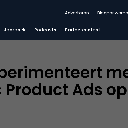
Adverteren
Blogger word
Jaarboek
Podcasts
Partnercontent
perimenteert m
 Product Ads op
t