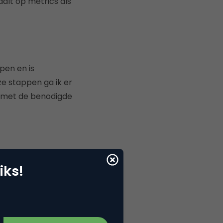
aalt op metrics als
pen en is
 stappen ga ik er
e met de benodigde
e claimen op
iks!
 uploaden. Welke