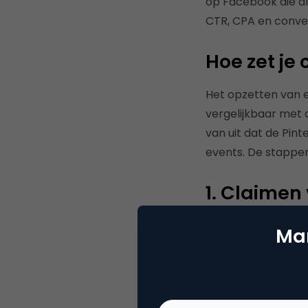
op Facebook die al
CTR, CPA en conve
Hoe zet j
Het opzetten van e
vergelijkbaar met
van uit dat de Pin
events. De stappen 
1. Claimen
Voordat je daadwer
Mar
Pinterest. Hiervo
stappen je hiervoo
2. Catalo