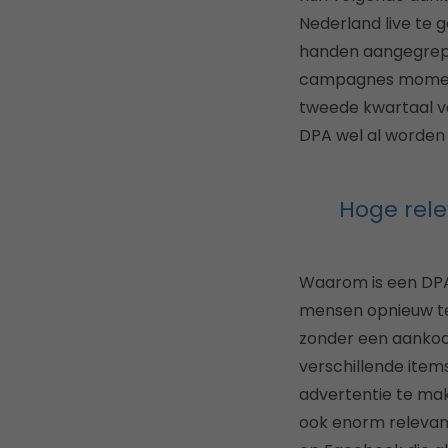
Nederland live te
handen aangegrepen
campagnes momentee
tweede kwartaal v
DPA wel al worden 
Hoge rel
Waarom is een DPA
mensen opnieuw te
zonder een aankoo
verschillende items
advertentie te mak
ook enorm relevan