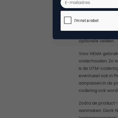
De product-feed ka
(dit kan momenteel
voorzien zijn van ee
availability, cond
optionele velden.
Voor HEMA gebruike
onderhouden. Zo wo
is de UTM-codering
eventueel ook in P
aanpassen in de pr
codering ook wordt 
Zodra de product-f
aanmaken. Denk hie
‘woonaccessoires’.