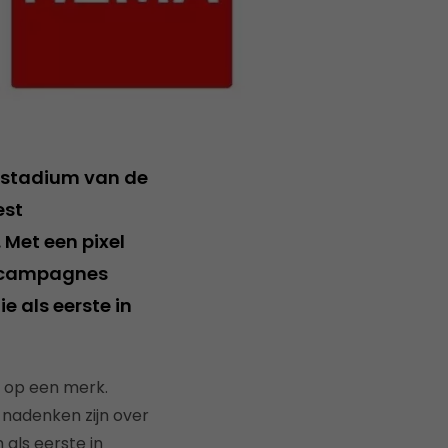
g stadium van de
est
 Met een pixel
A-campagnes
 als eerste in
t op een merk.
 nadenken zijn over
als eerste in