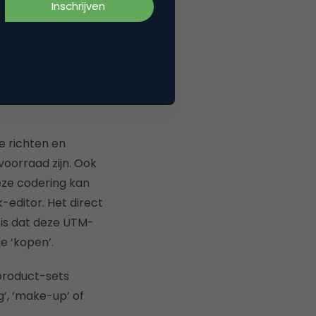
csv of xml bestand
moet deze feed
-link, price,
 uitgebreid met
e richten en
oorraad zijn. Ook
eze codering kan
-editor. Het direct
 is dat deze UTM-
e ‘kopen’.
 product-sets
’, ‘make-up’ of