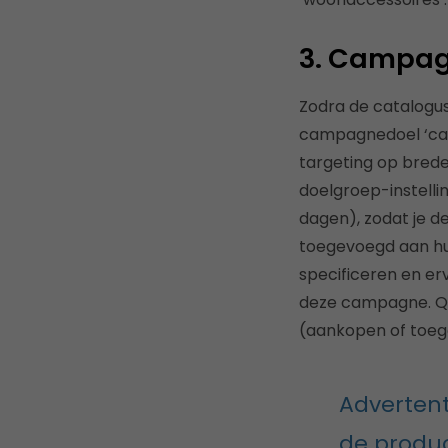
3. Campag
Zodra de catalogu
campagnedoel ‘cata
targeting op brede
doelgroep-instellin
dagen), zodat je d
toegevoegd aan hun
specificeren en erv
deze campagne. Qua
(aankopen of toeg
Advertent
de produ