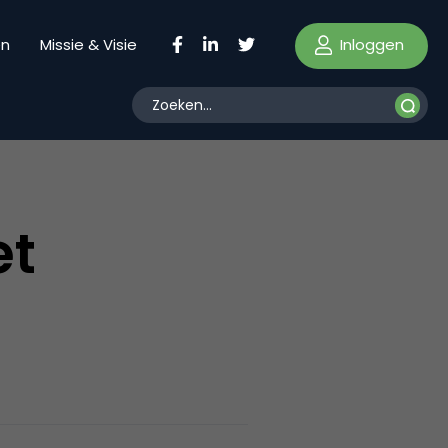
Inloggen
en
Missie & Visie
et