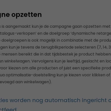
ne opzetten
s is aangemaakt kun je de campagne gaan opzetten met
logus-verkopen’ en de doelgroep ‘dynamische retargetin
 doelgroepen is ook mogelijk in combinatie met de produc
gen kun je tevens de terugblikperiode selecteren (7, 14, 3
e mensen bereikt die in dat tijdsbestek je product hebbe
 winkelwagen. Vervolgens kun je leeftijd, geslacht en lo
oor kiezen om alle producten of juist een specifieke prod
 optimalisatie-doelstelling kun je kiezen voor klikken of
evoegd aan winkelwagen).
ies worden nog automatisch ingericht o
ctfeed