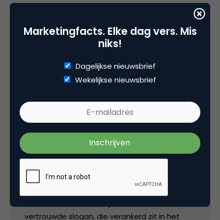
Marketingfacts. Elke dag vers. Mis
niks!
2 Reacties
Dagelijkse nieuwsbrief
Wekelijkse nieuwsbrief
Andy Mosmans
Hey David, dank voor je review. En mooi dat je
(h)erkent dat we inzetten op het verder laden
van het positieve gevoel, via het overbrengen
van emoties, dat gekoppeld is aan het merk
Hans Anders. Nederland heeft van oudsher al
een goed gevoel bij Hans en dat gaan we nog
meer activeren, waarbij ook de oude
vertrouwde slogan, die verankerd zit in het