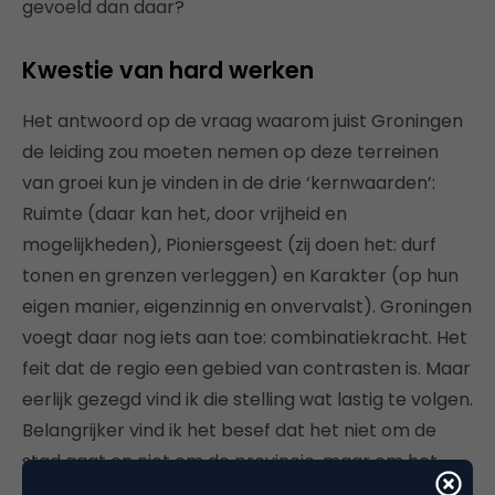
gevoeld dan daar?
Kwestie van hard werken
Het antwoord op de vraag waarom juist Groningen
de leiding zou moeten nemen op deze terreinen
van groei kun je vinden in de drie ‘kernwaarden’:
Ruimte (daar kan het, door vrijheid en
mogelijkheden), Pioniersgeest (zij doen het: durf
tonen en grenzen verleggen) en Karakter (op hun
eigen manier, eigenzinnig en onvervalst). Groningen
voegt daar nog iets aan toe: combinatiekracht. Het
feit dat de regio een gebied van contrasten is. Maar
eerlijk gezegd vind ik die stelling wat lastig te volgen.
Belangrijker vind ik het besef dat het niet om de
stad gaat en niet om de provincie, maar om het
geheel. Als combinatiekracht nodig is, om dat besef