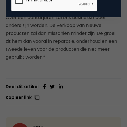
voor nodig is. Maar je hoeft groei niet per se op te
vatten als meer. Je kunt ook inzetten op beter.
Over een aantal jaren zal ons businessmodel
anders zijn worden. De verkoop van nieuwe
producten zal dan misschien minder zijn. De groei
zit hem dan vooral in reparatie, onderhoud en een
tweede leven voor de producten die niet meer
gebruikt worden.”
Deel dit artikel
Kopieer link