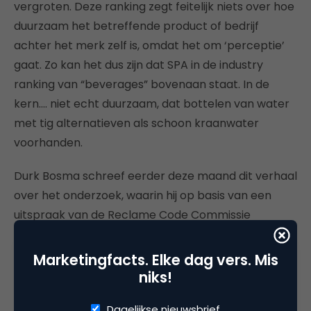
vergroten. Deze ranking zegt feitelijk niets over hoe
duurzaam het betreffende product of bedrijf
achter het merk zelf is, omdat het om ‘perceptie’
gaat. Zo kan het dus zijn dat SPA in de industry
ranking van “beverages” bovenaan staat. In de
kern…. niet echt duurzaam, dat bottelen van water
met tig alternatieven als schoon kraanwater
voorhanden.
Durk Bosma schreef eerder deze maand dit verhaal
over het onderzoek, waarin hij op basis van een
uitspraak van de Reclame Code Commissie
vraagtekens zet bij de aanpak en de methode:
“
Sustainable Brand Index: Waarom Albert Heijn toch
Marketingfacts. Elke dag vers. Mis
niet de duurzaamste supermarkt was
“. Mag je op
niks!
basis van dit onderzoek zeggen dat je de
Dagelijkse nieuwsbrief