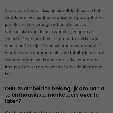
Scato van Opstall
duidt in diezelfde discussie het
probleem: “Het gaat om consumentperceptie. Als
je in Rotterdam vraagt wat de allerbeste
voetbalclub van de hele wereld is, zeggen ze
meestal Feyenoord, wat niet noodzakelijkerwijs
waar hoeft te zijn. “Geen woorden maar daden.”
wordt in deze commerciële zelf-felicitatieprijs niet
meegenomen. Het is een soort Effie voor groen
imago, of dat nu greenwash of echt donkergroen
is.”
Duurzaamheid te belangrijk om aan al
te enthousiaste marketeers over te
laten?
Ok, dat is niet aardig om je af te vragen en gaat