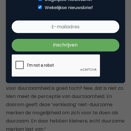
duurzaamste supermarkt bent van Nederland?
Wekelijkse nieuwsbrief
Nee, dus.
Een van de reacties op een
LinkedIn-post
van
Bosma (die nogal wat opschudding veroorzaakte):
“Ik heb de activist in mij altijd moeten troosten met
de gedachte dat het onderzoek is gestaafd op
consumentenperceptie; waarmee erkenning wordt
gegeven voor de effectiviteit van
marketingapparaten, in plaats van daadwerkelijke
duurzame impact.” Bosma: “Maar alle aandacht
voor duurzaamheid is goed toch? Nee, dat is niet zo.
Men meet de perceptie van duurzaamheid. En
daarom geeft deze ‘verkiezing’ niet-duurzame
merken de mogelijkheid om zich voor te doen als
duurzaam. En daar hebben kleinere, echt duurzame
merken last van.”