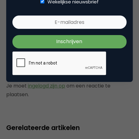
Wekelijkse nieuwsbrief
CRM, Loyalty & CX
Tags
customer service
Plaats reactie
Je moet
ingelogd zijn op
om een reactie te
plaatsen.
Gerelateerde artikelen