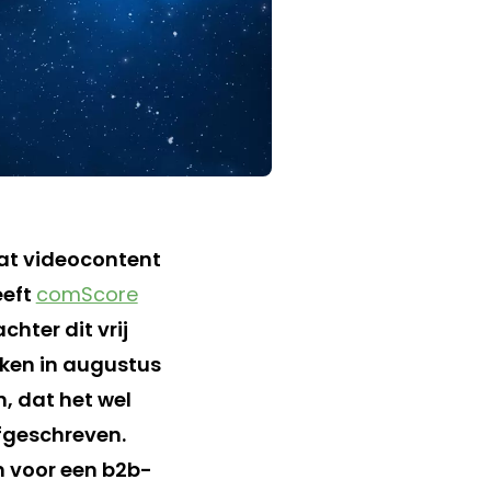
at videocontent
eeft
comScore
hter dit vrij
eken in augustus
n, dat het wel
afgeschreven.
m voor een b2b-