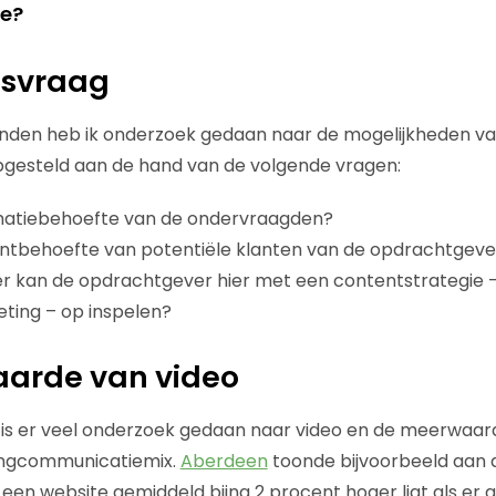
ie?
svraag
den heb ik onderzoek gedaan naar de mogelijkheden van 
gesteld aan de hand van de volgende vragen:
rmatiebehoefte van de ondervraagden?
entbehoefte van potentiële klanten van de opdrachtgeve
r kan de opdrachtgever hier met een contentstrategie –
ting – op inspelen?
arde van video
is er veel onderzoek gedaan naar video en de meerwaard
ingcommunicatiemix.
Aberdeen
toonde bijvoorbeeld aan 
 een website gemiddeld bijna 2 procent hoger ligt als er 