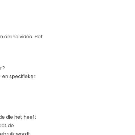
online video. Het
r?
 en specifieker
e die het heeft
dat de
gebruik wordt