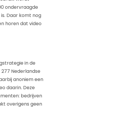
00 ondervraagde
 is. Daar komt nog
en horen dat video
gstrategie in de
k 277 Nederlandse
aarbij anoniem een
eo daarin. Deze
menten: bedrijven
akt overigens geen