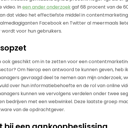
 video. In
een ander onderzoek
gaf 68 procent van de 6
 dat video het effectiefste middel in contentmarketing
cialmediagiganten Facebook en Twitter al meermaals liet
r wordt voor hun gebruikers.
sopzet
eo ook geschikt om in te zetten voor een contentmarketin
ector? Om hierop een antwoord te kunnen geven, heb i
nagers gevraagd deel te nemen aan mijn onderzoek, w
uld over hun informatiebehoefte en de rol van online vid
nagers kunnen we vervolgens verdelen onder twee seg
en bedrijven met een webwinkel. Deze laatste groep ma
ftware van de opdrachtgever.
t bij een aankoopbeslissing