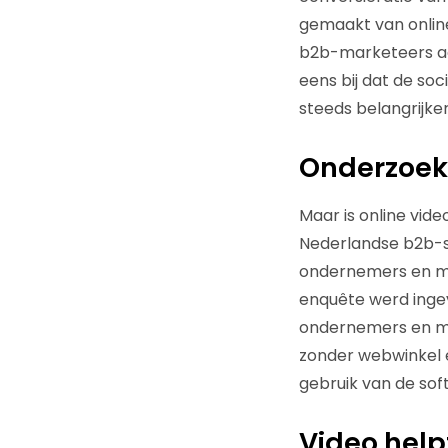
gemaakt van online
b2b-marketeers aan
eens bij dat de so
steeds belangrijke
Onderzoek
Maar is online vid
Nederlandse b2b-s
ondernemers en ma
enquête werd ingev
ondernemers en ma
zonder webwinkel 
gebruik van de so
Video help