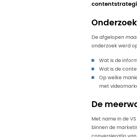
contentstrateg
Onderzoek
De afgelopen maan
onderzoek werd op
Wat is de info
Wat is de cont
Op welke manie
met videomarke
De meerwa
Met name in de VS 
binnen de market
conversieratio van