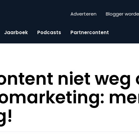
Adverteren
Blogger word
Jaarboek
Podcasts
Partnercontent
content niet weg
eomarketing: m
g!