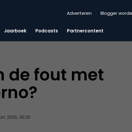
Adverteren
Blogger word
Jaarboek
Podcasts
Partnercontent
n de fout met
orno?
rt 2006, 06:26