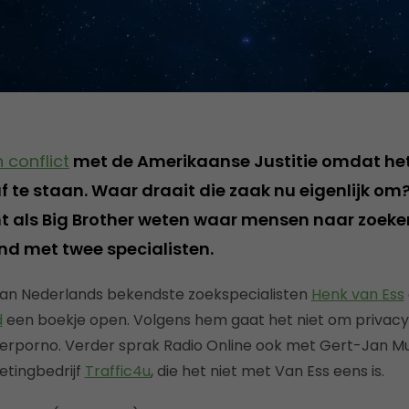
n conflict
met de Amerikaanse Justitie omdat he
 te staan. Waar draait die zaak nu eigenlijk om?
t als Big Brother weten waar mensen naar zoek
nd met twee specialisten.
 van Nederlands bekendste zoekspecialisten
Henk van Ess
d
een boekje open. Volgens hem gaat het niet om privac
derporno. Verder sprak Radio Online ook met Gert-Jan M
tingbedrijf
Traffic4u
, die het niet met Van Ess eens is.