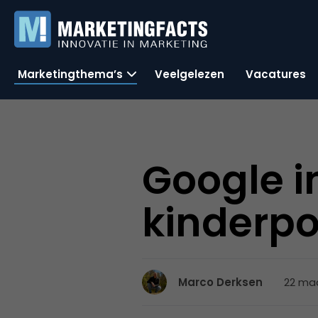
Marketingthema’s
Veelgelezen
Vacatures
Google i
kinderp
22 maa
Marco Derksen