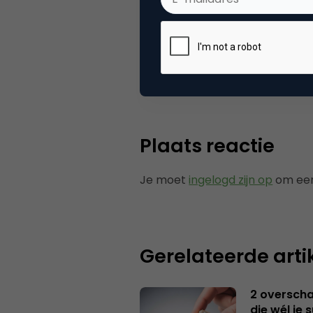
Categorie
Se
Tags
bie
Plaats reactie
Je moet
ingelogd zijn op
om een
Gerelateerde arti
2 overschat
die wél je 