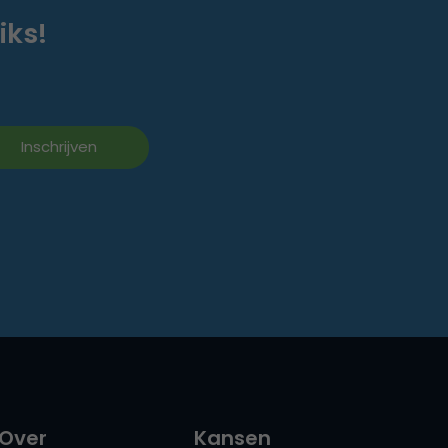
iks!
Over
Kansen