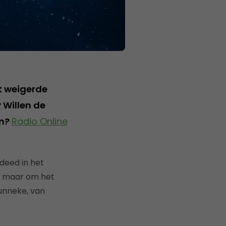
t weigerde
 Willen de
en?
Radio Online
deed in het
y maar om het
unneke, van