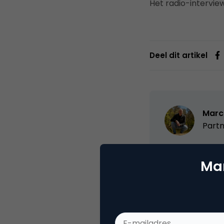
Het radio-interview
Deel dit artikel
Marc
Partn
Oprichter/partn
Mar
VPRO, Bestuur Lu