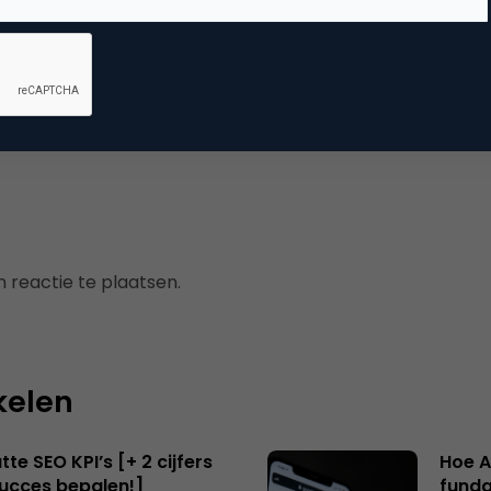
arch & Conversie
r seks en reclame
,
zoekmachine marketing
 reactie te plaatsen.
kelen
te SEO KPI’s [+ 2 cijfers
Hoe A
succes bepalen!]
funda