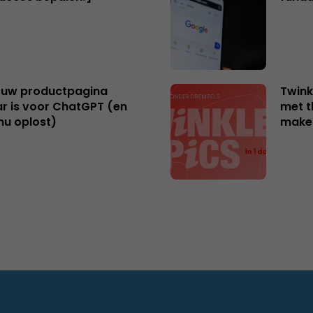
uw productpagina
Twink
r is voor ChatGPT (en
met t
nu oplost)
make