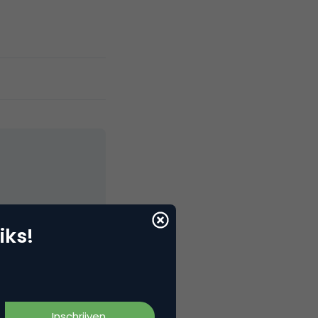
elNext, RvT
iks!