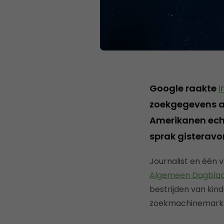
Google raakte
i
zoekgegevens af
Amerikanen ech
sprak gisteravo
Journalist en één
Algemeen Dagbla
bestrijden van kin
zoekmachinemarke