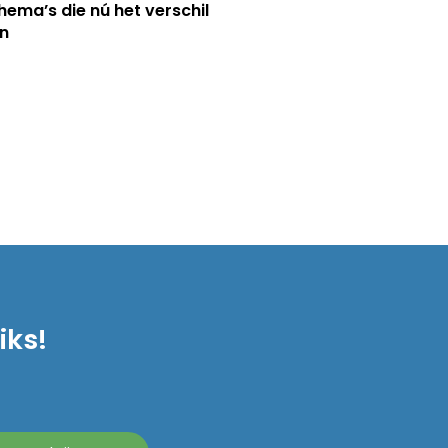
hema’s die nú het verschil
n
iks!