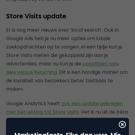
Store Visits update
Er is nog meer nieuws over ‘local search’. Ook in
Google Ads heb je nu meer opties om lokale
zoekopdrachten op te vangen. Al een tijdje kun je
Store Visits meten die gekoppeld zijn aan je
advertenties, maar nu kun je die
opsplitsen naar
New versus Returning
. Dit is een handige manier om
de loyaliteit van bezoekers beter tastbaar te
maken.
Google Analytics heeft
ook een update gekregen
met betrekking tot Store Visits
. Het is nu uit de bèta
die eerder dit jaar was gestart. Je kunt dus nu ook
buiten Google Ads de impact van andere digitale