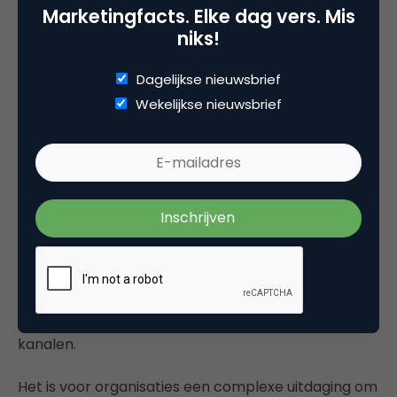
moeten zijn waar de klanten zijn.
Marketingfacts. Elke dag vers. Mis
niks!
5. Persoonlijk niet digitaal
Dagelijkse nieuwsbrief
Hoewel het aandeel van ‘online’ in
Wekelijkse nieuwsbrief
servicecontacten ‘offline’ momenteel definitief
overstijgt, behouden offline servicekanalen
eveneens hun functies. Ook face-to-face en
telefonische contacten blijven in een behoefte
voorzien. Consumenten vertonen
omnichannelgedrag. Afhankelijk van de behoefte,
de context en een reeks andere behoeften
(waaronder kosten) kiezen ze een servicekanaal,
maar steeds vaker in combinatie met andere
kanalen.
Het is voor organisaties een complexe uitdaging om