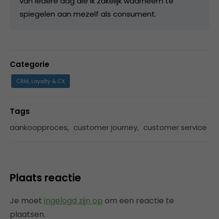
van iedere dag die ik zakelijk waarneem te
spiegelen aan mezelf als consument.
Categorie
CRM, Loyalty & CX
Tags
aankoopproces
,
customer journey
,
customer service
Plaats reactie
Je moet
ingelogd zijn op
om een reactie te
plaatsen.