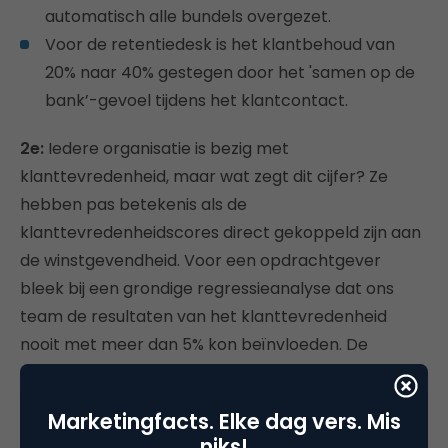
automatisch alle bundels overgezet.
Voor de retentiedesk is het klantbehoud van
20% naar 40% gestegen door het 'samen op de
bank’-gevoel tijdens het klantcontact.
2e:
Iedere organisatie is bezig met
klanttevredenheid, maar wat zegt dit cijfer? Ze
hebben pas betekenis als de
klanttevredenheidscores direct gekoppeld zijn aan
de winstgevendheid. Voor een opdrachtgever
bleek bij een grondige regressieanalyse dat ons
team de resultaten van het klanttevredenheid
nooit met meer dan 5% kon beïnvloeden. De
aspecten die gemeten werden waren niet relevant.
De tevredenheid van de klanten kon pas optimaal
Marketingfacts. Elke dag vers. Mis
beïnvloed worden als de “drivers” ervan waren
niks!