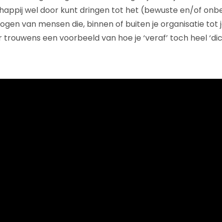
happij wel door kunt dringen tot het (bewuste en/of on
n van mensen die, binnen of buiten je organisatie tot 
trouwens een voorbeeld van hoe je ‘veraf’ toch heel ‘dich