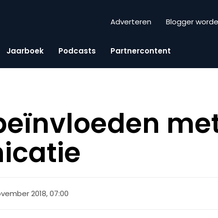
Adverteren
Blogger word
Jaarboek
Podcasts
Partnercontent
beïnvloeden me
catie
ovember 2018, 07:00