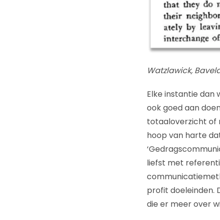
Watzlawick, Bavela
Elke instantie dan
ook goed aan doen 
totaaloverzicht of
hoop van harte dat 
‘Gedragscommunica
liefst met referen
communicatiemetho
profit doeleinden. 
die er meer over wi