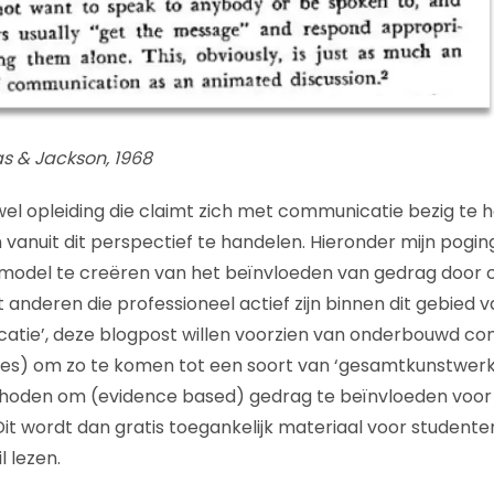
s & Jackson, 1968
 wel opleiding die claimt zich met communicatie bezig te 
vanuit dit perspectief te handelen. Hieronder mijn pogi
 model te creëren van het beïnvloeden van gedrag door 
anderen die professioneel actief zijn binnen dit gebied v
tie’, deze blogpost willen voorzien van onderbouwd c
ties) om zo te komen tot een soort van ‘gesamtkunstwerk
den om (evidence based) gedrag te beïnvloeden voor 
Dit wordt dan gratis toegankelijk materiaal voor studente
l lezen.