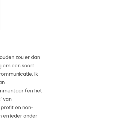
houden zou er dan
ng om een soort
communicatie. Ik
an
ommentaar (en het
’ van
profit en non-
n en ieder ander