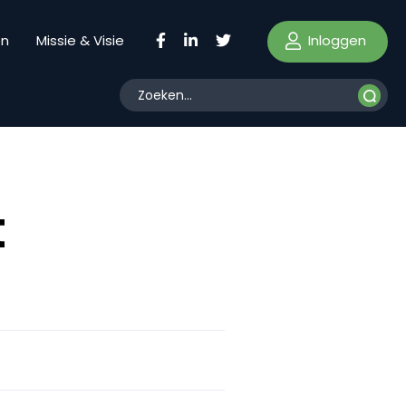
Inloggen
en
Missie & Visie
t