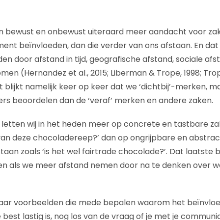
 bewust en onbewust uiteraard meer aandacht voor zak
ent beïnvloeden, dan die verder van ons afstaan. En dat
n door afstand in tijd, geografische afstand, sociale afs
omen (Hernandez et al., 2015; Liberman & Trope, 1998; Tro
 blijkt namelijk keer op keer dat we ‘dichtbij’-merken, m
ers beoordelen dan de ‘veraf’ merken en andere zaken.
 letten wij in het heden meer op concrete en tastbare zak
van deze chocoladereep?’ dan op ongrijpbare en abstrac
taan zoals ‘is het wel fairtrade chocolade?’. Dat laatste b
len als we meer afstand nemen door na te denken over wat
 paar voorbeelden die mede bepalen waarom het beïnvlo
st lastig is, nog los van de vraag of je met je communica