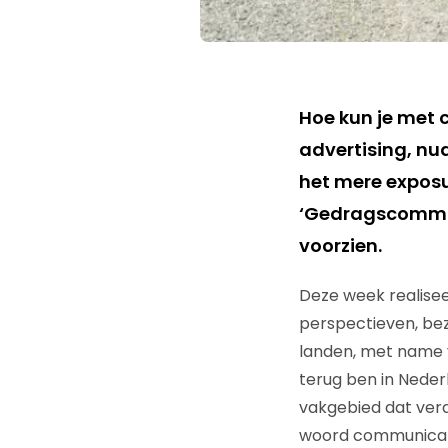
Hoe kun je met
advertising, nud
het mere expos
‘Gedragscommuni
voorzien.
Deze week realiseer
perspectieven, bez
landen, met name v
terug ben in Neder
vakgebied dat ver
woord communicatie