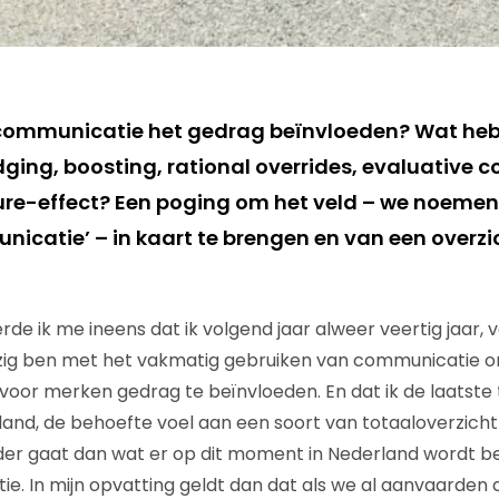
 communicatie het gedrag beïnvloeden? Wat heb
ging, boosting, rational overrides, evaluative c
ure-effect? Een poging om het veld – we noeme
catie’ – in kaart te brengen en van een overz
de ik me ineens dat ik volgend jaar alweer veertig jaar, v
ig ben met het vakmatig gebruiken van communicatie om, 
oor merken gedrag te beïnvloeden. En dat ik de laatste ti
land, de behoefte voel aan een soort van totaaloverzicht
der gaat dan wat er op dit moment in Nederland wordt 
. In mijn opvatting geldt dan dat als we al aanvaarden