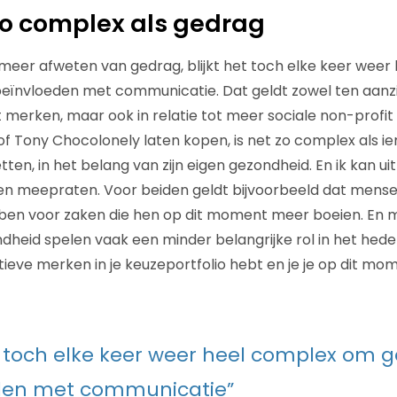
s zo complex als gedrag
eer afweten van gedrag, blijkt het toch elke keer weer
beïnvloeden met communicatie. Dat geldt zowel ten aanz
 merken, maar ook in relatie tot meer sociale non-profit
f Tony Chocolonely laten kopen, is net zo complex als 
en, in het belang van zijn eigen gezondheid. En ik kan uit
den meepraten. Voor beiden geldt bijvoorbeeld dat mens
bben voor zaken die hen op dit moment meer boeien. En 
heid spelen vaak een minder belangrijke rol in het heden,
tieve merken in je keuzeportfolio hebt en je je op dit m
kt toch elke keer weer heel complex om 
den met communicatie”