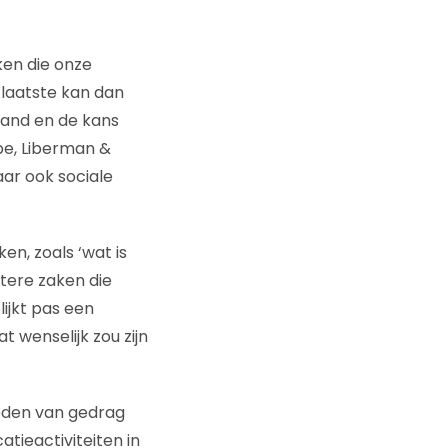
en die onze
 laatste kan dan
tand en de kans
pe, Liberman &
aar ook sociale
en, zoals ‘wat is
tere zaken die
lijkt pas een
 wenselijk zou zijn
eden van gedrag
tieactiviteiten in