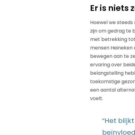
Er is niet
Hoewel we steeds m
zijn om gedrag te 
met betrekking tot
mensen Heineken o
bewegen aan te zett
ervaring over bei
belangstelling he
toekomstige gezond
een aantal alterna
voelt.
“Het blij
beïnvloe