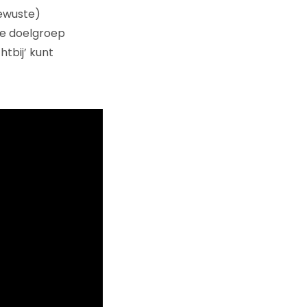
bewuste)
je doelgroep
tbij’ kunt