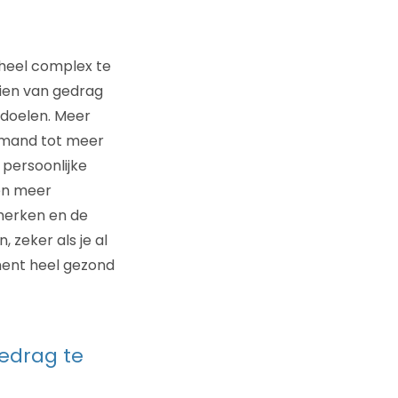
 heel complex te
ien van gedrag
 doelen. Meer
iemand tot meer
 persoonlijke
en meer
merken en de
 zeker als je al
oment heel gezond
gedrag te