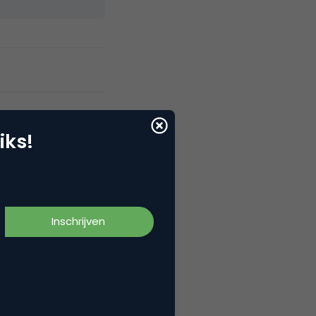
iks!
ngeveer 200 naar 259. Er