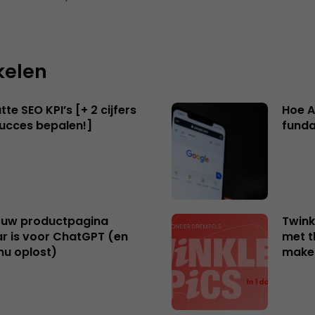
kelen
te SEO KPI’s [+ 2 cijfers
Hoe A
succes bepalen!]
funda
uw productpagina
Twink
r is voor ChatGPT (en
met t
nu oplost)
make