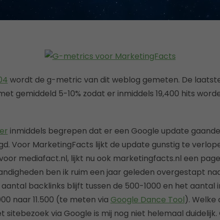
04
wordt de g-metric van dit weblog gemeten. De laats
 met gemiddeld 5-10% zodat er inmiddels 19,400 hits wor
er
inmiddels begrepen dat er een Google update gaande i
igd. Voor MarketingFacts lijkt de update gunstig te verlop
oor mediafact.nl, lijkt nu ook marketingfacts.nl een pag
andigheden ben ik ruim een jaar geleden overgestapt na
antal backlinks blijft tussen de 500-1000 en het aantal
000 naar 11.500 (te meten via
Google Dance Tool
). Welke 
t sitebezoek via Google is mij nog niet helemaal duidelij