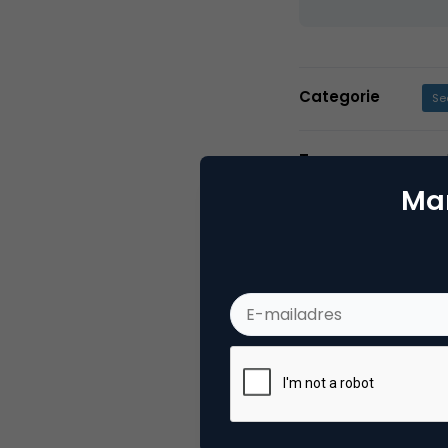
Categorie
Se
Tags
zoe
Mar
2 Reacties
Hans on Experien
In ranking gestegen van niks 