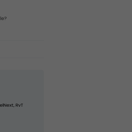
le?
elNext, RvT