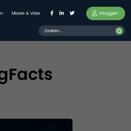
Inloggen
en
Missie & Visie
gFacts