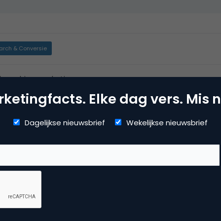
arch & Conversie
kmachine marketing
ketingfacts. Elke dag vers. Mis n
Dagelijkse nieuwsbrief
Wekelijkse nieuwsbrief
ce
naar 3, backlinks van 9 naar 47, geindexeerde pagina’s van o