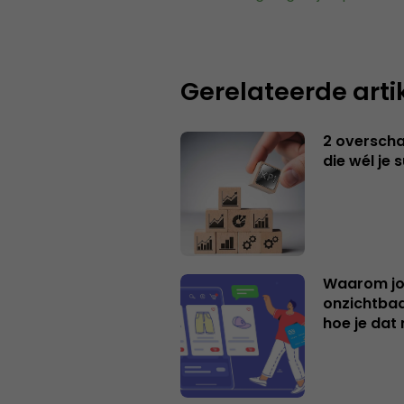
Gerelateerde arti
2 overschat
die wél je 
Waarom jo
onzichtbaa
hoe je dat 