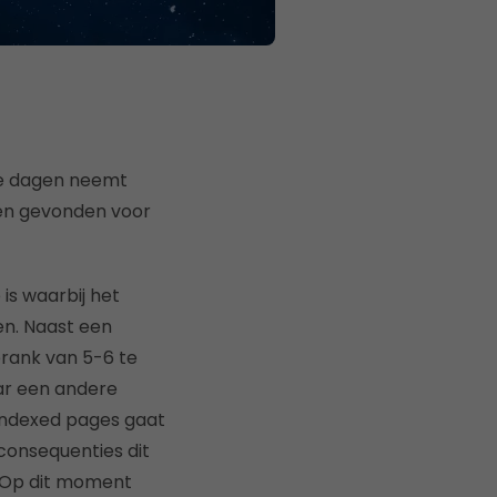
te dagen neemt
den gevonden voor
s waarbij het
en. Naast een
erank van 5-6 te
ar een andere
 indexed pages gaat
consequenties dit
k. Op dit moment