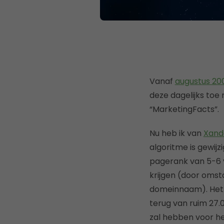
Vanaf
augustus 20
deze dagelijks toe
“MarketingFacts”.
Nu heb ik van
Xand
algoritme is gewijz
pagerank van 5-6 v
krijgen (door omst
domeinnaam). Het a
terug van ruim 27.
zal hebben voor he