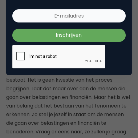
worden om nieuwe markten
aan te boren
Ik heb in de loop der jaren gezien dat
merkmanagers, marketing- en
communicatiedirecteuren die verantwoordelijk zijn
voor het merk meestal niet op de hoogte zijn van
dit mechanisme – ze weten simpelweg niet dat het
bestaat. Het is geen kwestie van het proces
begrijpen. Laat dat maar over aan de mensen die
gaan over belastingen en financiën. Maar het is wel
van belang dat het bestaan van het fenomeen te
erkennen. Zo stel je jezelf in staat om de mensen
die gaan over belastingen en financiën te
benaderen. Vraag er eens naar, ze zullen je graag