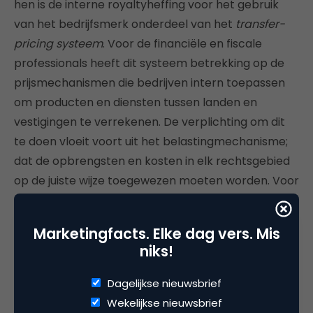
hen is de interne royaltyheffing voor het gebruik
van het bedrijfsmerk onderdeel van het
transfer-
pricing systeem
. Voor de financiële en fiscale
professionals heeft dit systeem betrekking op de
prijsmechanismen die bedrijven intern toepassen
om producten en diensten tussen landen en
vestigingen te verrekenen. De verplichting om dit
te doen vloeit voort uit het belastingmechanisme;
dat de opbrengsten en kosten in elk rechtsgebied
op de juiste wijze toegewezen moeten worden. Voor
merken betekent dit dat een interne verrekening
(er zijn meerdere manieren om dit te doen)
Marketingfacts. Elke dag vers. Mis
verplicht is, en niet vrijwillig.
niks!
Dagelijkse nieuwsbrief
Brand licensing kan gebruikt
Wekelijkse nieuwsbrief