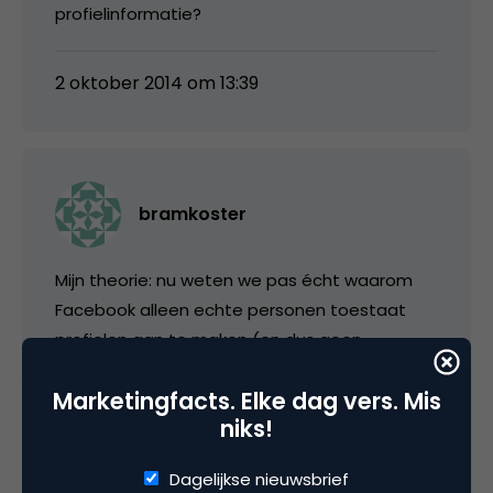
profielinformatie?
2 oktober 2014 om 13:39
bramkoster
Mijn theorie: nu weten we pas écht waarom
Facebook alleen echte personen toestaat
profielen aan te maken (en dus geen
nicknames, etc.). Want hoe specifieker een
Marketingfacts. Elke dag vers. Mis
persoon te duiden en te benaderen is vanuit
niks!
de adverteerder, hoe beter.
Dagelijkse nieuwsbrief