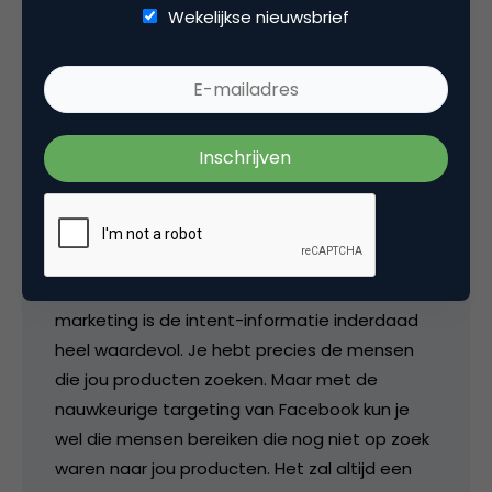
2 oktober 2014 om 13:50
Wekelijkse nieuwsbrief
jeroenpanjer
Hi Bram, bedankt voor je reactie. Ik weet
uiteraard niet of Facebook of Google meer
data heeft. Het hangt uiteraard allemaal af
van je merk en je doelstellingen. Voor pull-
marketing is de intent-informatie inderdaad
heel waardevol. Je hebt precies de mensen
die jou producten zoeken. Maar met de
nauwkeurige targeting van Facebook kun je
wel die mensen bereiken die nog niet op zoek
waren naar jou producten. Het zal altijd een