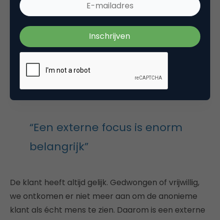
Iemand van de jongere generatie in de zaal maakte
ons erop attent, dat vroeger het bedrijf zelf de
beoordelaar van de eigen waarden was, maar dat
tegenwoordig de reinigende werking meer van
buiten komt. Op sociale media worden je waarden
door de klant gewogen.
“Een externe focus is enorm
belangrijk”
De klant heeft altijd gelijk. Gedwongen of vrijwillig,
we ontkomen er niet meer aan om de anonieme
klant als écht mens te zien. Daarom is een externe