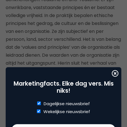
onwrikbare, vaststaande principes én er bestaat
volledige vrijheid. In de praktijk bepalen ethische
principes het gedrag, de cultuur en de beslissingen
van een organisatie. Ze zijn subjectief en per
persoon, land, sector verschillend. Het is van belang
dat de ‘values and principles’ van de organisatie als
leidraad dienen. De waarden van de organisatie zijn
altijd het uitgangspunt. Hierin sluit het verhaal van
Van Swinderen goed aan bij de overtuigingen van
De Blot.: van rechtvaardiging naar een rechte
Marketingfacts. Elke dag vers. Mis
koers; ‘wat vinden wij goed?’. Zonder daarbij door te
niks!
slaan in rechtlijnigheid. Het gevaar van
‘moraalridders’ ligt op de loer. Daarom moet er
Dagelijkse nieuwsbrief
voldoende intern draagvlak zijn.
Wekelijkse nieuwsbrief
Walk the talk