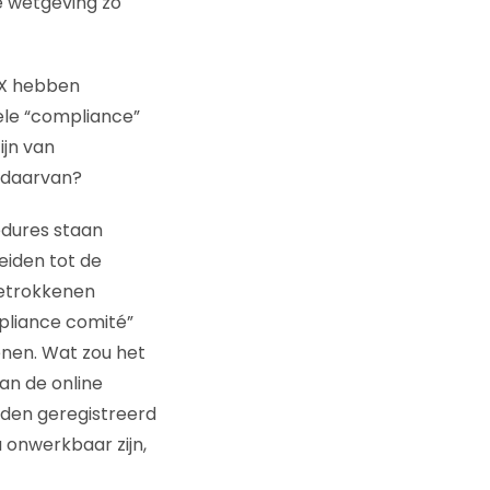
e wetgeving zo
OX hebben
hele “compliance”
ijn van
g daarvan?
edures staan
eiden tot de
betrokkenen
pliance comité”
enen. Wat zou het
van de online
rden geregistreerd
u onwerkbaar zijn,