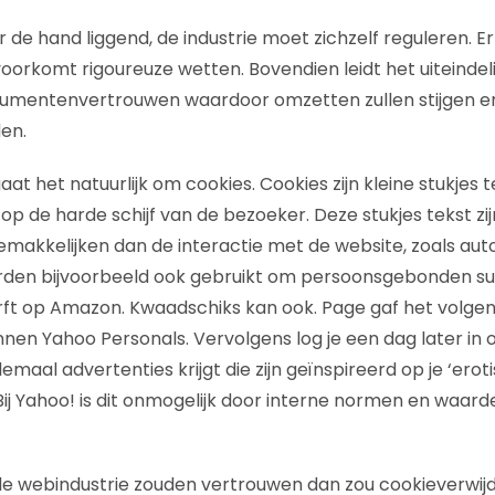
r de hand liggend, de industrie moet zichzelf reguleren. Er 
oorkomt rigoureuze wetten. Bovendien leidt het uiteindeli
mentenvertrouwen waardoor omzetten zullen stijgen e
en.
at het natuurlijk om cookies. Cookies zijn kleine stukjes t
op de harde schijf van de bezoeker. Deze stukjes tekst zi
emakkelijken dan de interactie met de website, zoals au
rden bijvoorbeeld ook gebruikt om persoonsgebonden su
ft op Amazon. Kwaadschiks kan ook. Page gaf het volgen
nnen Yahoo Personals. Vervolgens log je een dag later in 
lemaal advertenties krijgt die zijn geïnspireerd op je ‘erot
ij Yahoo! is dit onmogelijk door interne normen en waarde
e webindustrie zouden vertrouwen dan zou cookieverwijd