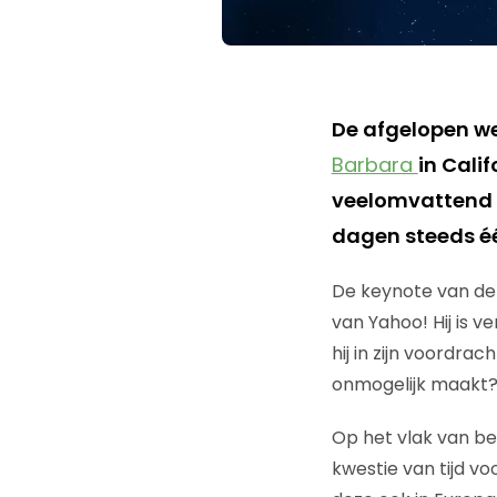
De afgelopen w
Barbara
in Cali
veelomvattend o
dagen steeds éé
De keynote van de
van Yahoo! Hij is 
hij in zijn voordr
onmogelijk maakt?’
Op het vlak van be
kwestie van tijd v