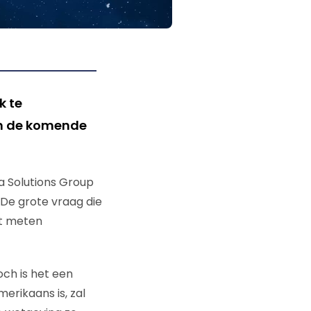
k te
in de komende
ta Solutions Group
 De grote vraag die
et meten
och is het een
erikaans is, zal