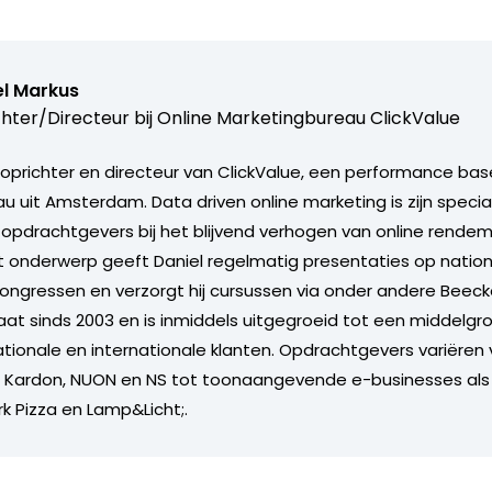
el Markus
hter/Directeur bij
Online Marketingbureau ClickValue
s oprichter en directeur van ClickValue, een performance bas
u uit Amsterdam. Data driven online marketing is zijn specia
ij opdrachtgevers bij het blijvend verhogen van online rende
t onderwerp geeft Daniel regelmatig presentaties op natio
congressen en verzorgt hij cursussen via onder andere Beecke
aat sinds 2003 en is inmiddels uitgegroeid tot een middelg
tionale en internationale klanten. Opdrachtgevers variëren
n Kardon, NUON en NS tot toonaangevende e-businesses al
k Pizza en Lamp&Licht;.