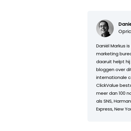
Dani
Opric
Daniël Markus i
marketing burea
daaruit helpt h
bloggen over di
internationale 
ClickValue best
meer dan 100 na
als SNS, Harma
Express, New Yor