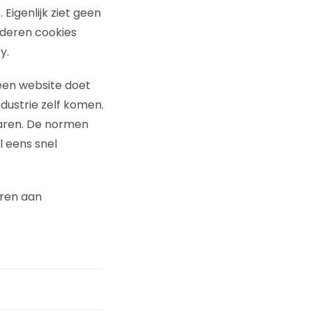
igenlijk ziet geen
jderen cookies
y.
 een website doet
ustrie zelf komen.
naren. De normen
 eens snel
ren aan