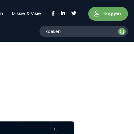
Inloggen
en
Missie & Visie