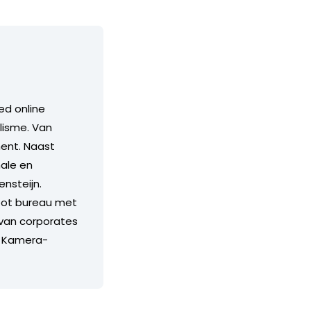
ed online
lisme. Van
ment. Naast
nale en
nsteijn.
root bureau met
 van corporates
s Kamera-