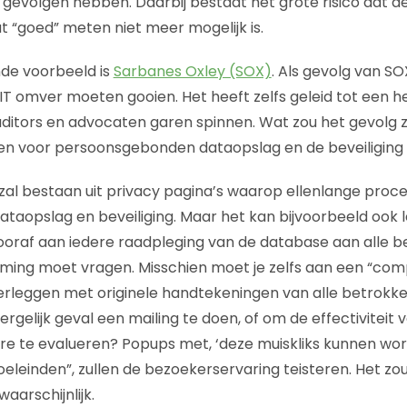
 gevolgen hebben. Daarbij bestaat het grote risico dat d
dat “goed” meten niet meer mogelijk is.
de voorbeeld is
Sarbanes Oxley (SOX)
. Als gevolg van S
 IT omver moeten gooien. Het heeft zelfs geleid tot een 
auditors en advocaten garen spinnen. Wat zou het gevolg z
tten voor persoonsgebonden dataopslag en de beveiligin
zal bestaan uit privacy pagina’s waarop ellenlange proc
taopslag en beveiliging. Maar het kan bijvoorbeeld ook l
 vooraf aan iedere raadpleging van de database aan alle 
ming moet vragen. Misschien moet je zelfs aan een “com
verleggen met originele handtekeningen van alle betrokk
rgelijk geval een mailing te doen, of om de effectiviteit 
re te evalueren? Popups met, ‘deze muiskliks kunnen wo
oeleinden”, zullen de bezoekerservaring teisteren. Het zo
aarschijnlijk.