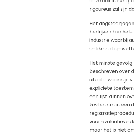
deze ook in Europa
rigoureus zal zijn 
Het angstaanjagen
bedrijven hun hele
industrie waarbij 
gelijksoortige we
Het minste gevolg 
beschreven over da
situatie waarin je
expliciete toestem
een lijst kunnen o
kosten om in een de
registratieprocedu
voor evaluatieve d
maar het is niet onw