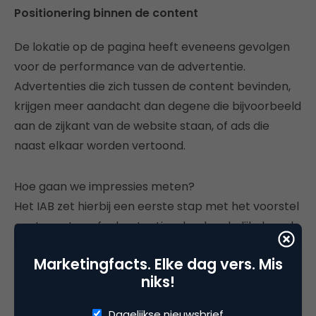
Positionering binnen de content
De lokatie op de pagina heeft eveneens gevolgen
voor de performance van de advertentie.
Advertenties die zich tussen de content bevinden,
krijgen meer aandacht dan degene die bijvoorbeeld
aan de zijkant van de website staan, of ads die
naast elkaar worden vertoond.
Hoe gaan we impressies meten?
Het IAB zet hierbij een eerste stap met het voorstel
om te meten of advertenties daadwerkelijk door de
consumenten worden gezien. Interessant is een
Marketingfacts. Elke dag vers. Mis
model waarbij kwaliteit van de ad wordt gebaseerd
niks!
op 'gezien',
time spent
,
engagement
en de
positionering binnen de content.
Dagelijkse nieuwsbrief