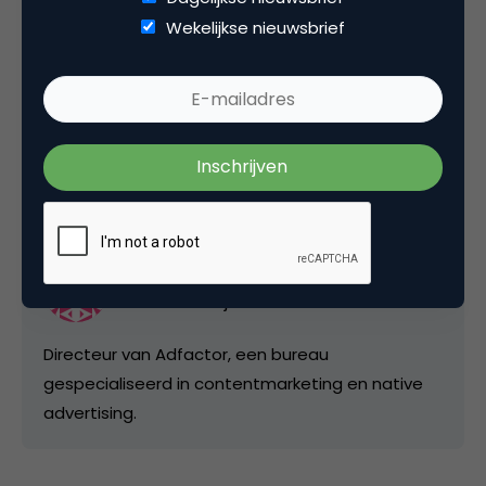
Wekelijkse nieuwsbrief
Deel dit artikel
Kopieer link
Phileas Fox
directeur bij
Adfactor
Directeur van Adfactor, een bureau
gespecialiseerd in contentmarketing en native
advertising.