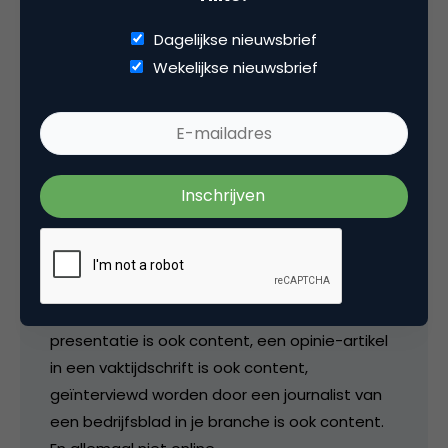
Dagelijkse nieuwsbrief
De grap is dat er zo vaak meteen
Wekelijkse nieuwsbrief
geassocieerd wordt met ‘online’ als je over
contentmarketing praat. Ik zie
contentmarketing als iets veel breders. Het
draagt bij aan leads én thought leadership en
dat kan door diverse (content) middelen in te
zetten, óók offline. Dus ja, wat de meneer in
het door jouw (Bram) genoemde artikel zegt
klopt ook wel, maar dat is dus een kwestie van
alle middelen die je ter beschikking hebt goed
evalueren en inzetten als je kansen ziet. Een
presentatie is ook content, een opinie-artikel
in een vaktijdschrift is ook content,
geïnterviewd worden door een journalist van
een bedrijfsblad in je branche is ook content.