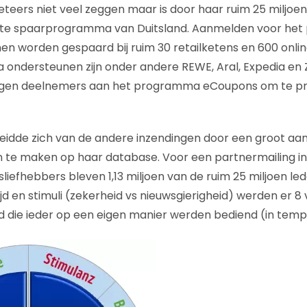
eers niet veel zeggen maar is door haar ruim 25 miljoe
ste spaarprogramma van Duitsland. Aanmelden voor het
en worden gespaard bij ruim 30 retailketens en 600 online
ondersteunen zijn onder andere REWE, Aral, Expedia en 
rijgen deelnemers aan het programma eCoupons om te pr
idde zich van de andere inzendingen door een groot aan
 te maken op haar database. Voor een partnermailing 
liefhebbers bleven 1,13 miljoen van de ruim 25 miljoen le
ijd en stimuli (zekerheid vs nieuwsgierigheid) werden er 8
 die ieder op een eigen manier werden bediend (in temp