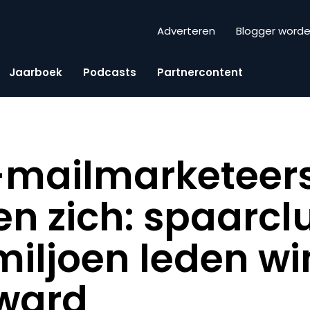
Adverteren
Blogger word
Jaarboek
Podcasts
Partnercontent
-mailmarketeer
n zich: spaarcl
miljoen leden wi
ward