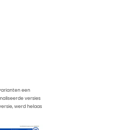
varianten een
maliseerde versies
versie, werd helaas