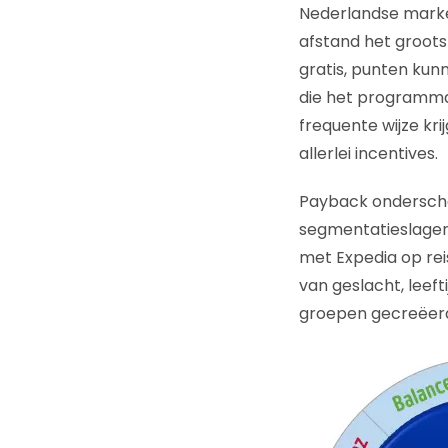
Nederlandse market
afstand het groot
gratis, punten kunn
die het programma 
frequente wijze k
allerlei incentives.
Payback ondersche
segmentatieslagen
met Expedia op reis
van geslacht, leeft
groepen gecreëerd