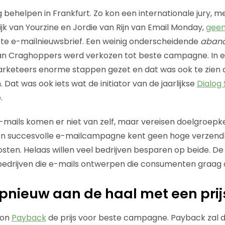
g behelpen in Frankfurt. Zo kon een internationale jury, 
ijk van Yourzine en Jordie van Rijn van Email Monday,
geen
ste e-mailnieuwsbrief. Een weinig onderscheidende
aband
Craghoppers werd verkozen tot beste campagne. In een j
arketeers enorme stappen gezet en dat was ook te zien a
 Dat was ook iets wat de initiator van de jaarlijkse
Dialog
.
mails komen er niet van zelf, maar vereisen doelgroepken
en succesvolle e-mailcampagne kent geen hoge verzend
ten. Helaas willen veel bedrijven besparen op beide. De
bedrijven die e-mails ontwerpen die consumenten graag 
nieuw aan de haal met een prij
won
Payback
de prijs voor beste campagne. Payback zal 