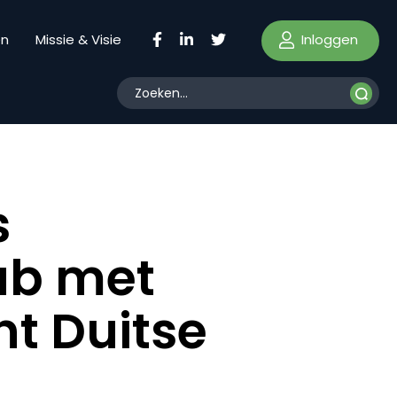
Inloggen
en
Missie & Visie
s
ub met
nt Duitse