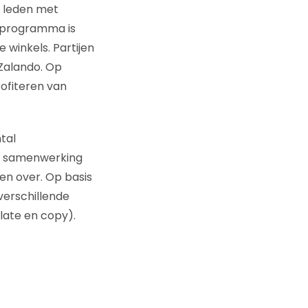
n leden met
 programma is
 winkels. Partijen
Zalando. Op
ofiteren van
tal
in samenwerking
den over. Op basis
 verschillende
late en copy).