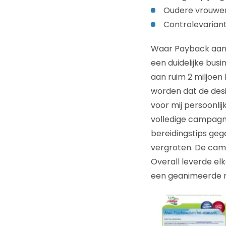
Oudere vrouwen
Controlevarian
Waar Payback aan 
een duidelijke bus
aan ruim 2 miljoe
worden dat de des
voor mij persoonlij
volledige campagn
bereidingstips ge
vergroten. De cam
Overall leverde el
een geanimeerde ma