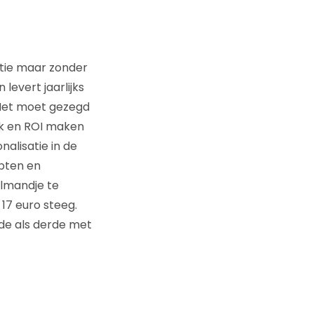
tie maar zonder
evert jaarlijks
 Het moet gezegd
k en ROI maken
nalisatie in de
pten en
lmandje te
17 euro steeg.
gde als derde met