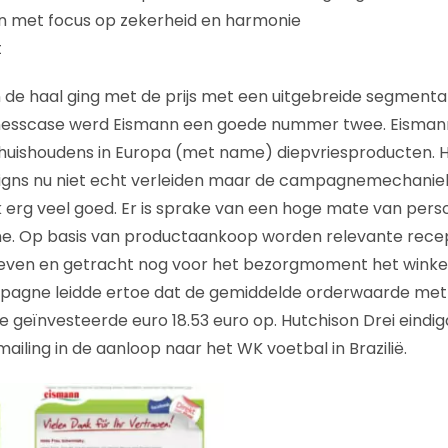
 met focus op zekerheid en harmonie
t
de haal ging met de prijs met een uitgebreide segmenta
inesscase werd Eismann een goede nummer twee. Eismann l
n huishoudens in Europa (met name) diepvriesproducten.
igns nu niet echt verleiden maar de campagnemechanie
k erg veel goed. Er is sprake van een hoge mate van perso
e. Op basis van productaankoop worden relevante rece
geven en getracht nog voor het bezorgmoment het winke
pagne leidde ertoe dat de gemiddelde orderwaarde met 
ke geïnvesteerde euro 18.53 euro op. Hutchison Drei eindi
iling in de aanloop naar het WK voetbal in Brazilië.