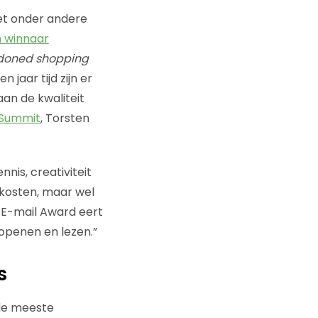
met onder andere
 winnaar
oned shopping
aar tijd zijn er
an de kwaliteit
 Summit
, Torsten
nis, creativiteit
kosten, maar wel
 E-mail Award eert
openen en lezen.”
s
de meeste