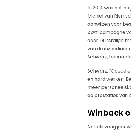
In 2014 was het no
Michiel van Riemsd
aanwijzen voor be
cart
-campagne van 
door Duitstalige m
van de inzendingen.
Schwarz, beaamde
Schwarz: “Goede e-
en hard werken. E
meer personeelskos
de prestaties van 
Winback op
Net als vorig jaar 