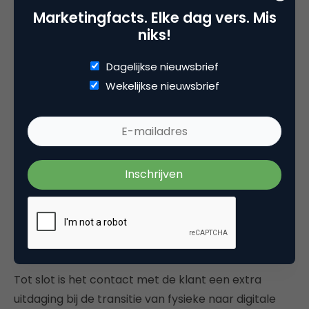
Marketingfacts. Elke dag vers. Mis
een kleedhokje kleren te passen terwijl kijkers live
niks!
allerlei vragen kunnen stellen en de kleding direct in
de chat kunnen kopen. Zo simuleren winkels de
Dagelijkse nieuwsbrief
ervaring van gezellig samen kleding passen. Of ze
Wekelijkse nieuwsbrief
gebruiken real-time body construction-technieken
om de klant al op hun site kleding aan te bevelen
die perfect past bij het lichaam. Met die 3D-
techniek kan kunstmatige intelligentie zelfs op
basis van een simpele foto verbeteringen voor
outfits die de klant aan heeft of in de kledingkast
heeft hangen, suggereren.
Extra uitdaging
Tot slot is het contact met de klant een extra
uitdaging bij de transitie van fysieke naar digitale