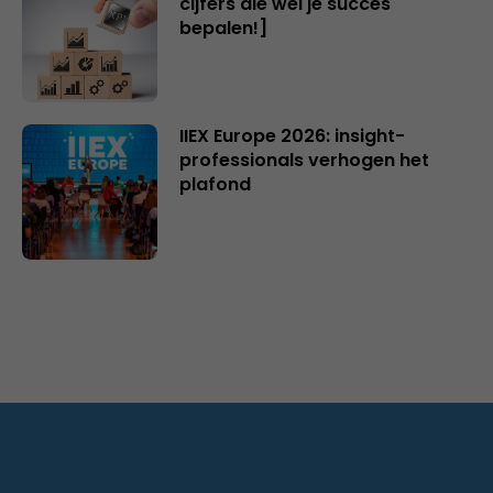
cijfers die wél je succes
bepalen!]
IIEX Europe 2026: insight-
professionals verhogen het
plafond