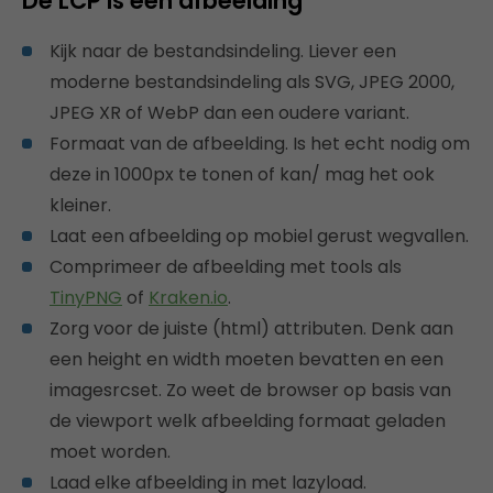
De LCP is een afbeelding
Kijk naar de bestandsindeling. Liever een
moderne bestandsindeling als SVG, JPEG 2000,
JPEG XR of WebP dan een oudere variant.
Formaat van de afbeelding. Is het echt nodig om
deze in 1000px te tonen of kan/ mag het ook
kleiner.
Laat een afbeelding op mobiel gerust wegvallen.
Comprimeer de afbeelding met tools als
TinyPNG
of
Kraken.io
.
Zorg voor de juiste (html) attributen. Denk aan
een height en width moeten bevatten en een
imagesrcset. Zo weet de browser op basis van
de viewport welk afbeelding formaat geladen
moet worden.
Laad elke afbeelding in met lazyload.