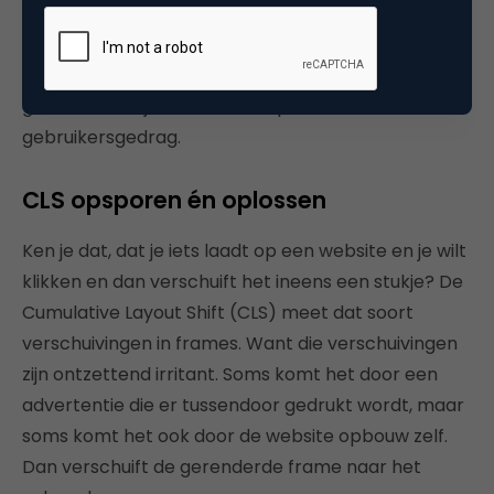
Dat is niet zo. In hun onderzoek stelt Backlinko dat
een slechte(re) FID wel van invloed kan zijn op het
aantal bekeken pagina’s per sessie,maar dat dit
geen invloed lijkt te hebben op het verdere
gebruikersgedrag.
CLS opsporen én oplossen
Ken je dat, dat je iets laadt op een website en je wilt
klikken en dan verschuift het ineens een stukje? De
Cumulative Layout Shift (CLS) meet dat soort
verschuivingen in frames. Want die verschuivingen
zijn ontzettend irritant. Soms komt het door een
advertentie die er tussendoor gedrukt wordt, maar
soms komt het ook door de website opbouw zelf.
Dan verschuift de gerenderde frame naar het