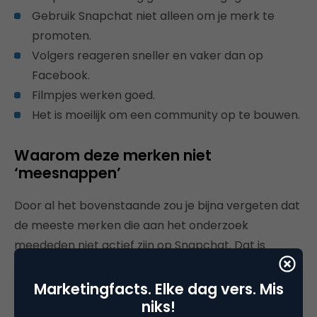
Gebruik Snapchat niet alleen om je merk te
promoten.
Volgers reageren sneller en vaker dan op
Facebook.
Filmpjes werken goed.
Het is moeilijk om een community op te bouwen.
Waarom deze merken niet
‘meesnappen’
Door al het bovenstaande zou je bijna vergeten dat
de meeste merken die aan het onderzoek
meededen niet actief zijn op Snapchat. Dat is
natuurlijk niet zomaar. Overigens gaf 59 procent
wel aan van plan te zijn om binnen afzienbare tijd te
Marketingfacts. Elke dag vers. Mis
niks!
beginnen met Snapchat.