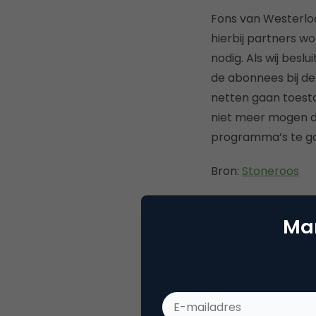
Fons van Westerloo
hierbij partners w
nodig. Als wij besl
de abonnees bij d
netten gaan toest
niet meer mogen d
programma’s te ga
Bron:
Stoneroos
Mar
Deel dit artikel