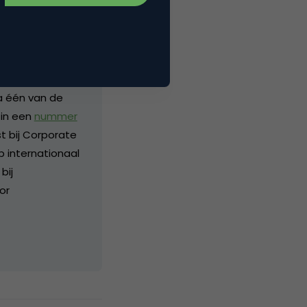
financiële
nd aan de wieg
a één van de
 in een
nummer
 bij Corporate
p internationaal
bij
or