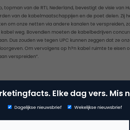
, topman van de RTL Nederland, bevestigt de visie van H
orden van de kabelmaatschappijen en de poet delen. Zij 
uiten om onze netten via andere kanalen te verspreiden, z
e kabel weg. Bovendien moeten de kabelbedrijven concur
aan. Dus zouden we tegen UPC kunnen zeggen dat ze on
oorgeven. Om vervolgens op h?n kabel ruimte te eisen o
an verspreiden”.
ketingfacts. Elke dag vers. Mis n
Kopieer link
Dagelijkse nieuwsbrief
Wekelijkse nieuwsbrief