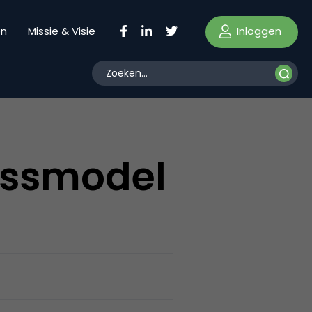
Inloggen
en
Missie & Visie
nessmodel