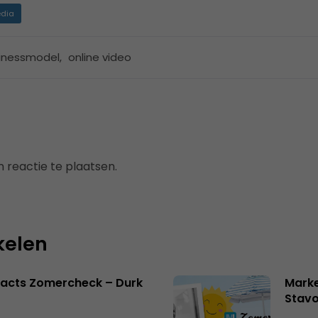
dia
inessmodel
,
online video
 reactie te plaatsen.
kelen
facts Zomercheck – Durk
Marke
Stavo