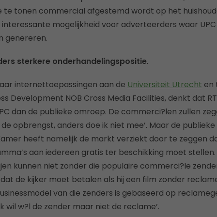
 de te tonen commercial afgestemd wordt op het huishou
 interessante mogelijkheid voor adverteerders waar UPC
n genereren.
ers sterkere onderhandelingspositie
.
eraar internettoepassingen aan de
Universiteit Utrecht
en 
ess Development NOB Cross Media Facilities, denkt dat R
PC dan de publieke omroep. De commerci?len zullen zegg
de opbrengst, anders doe ik niet mee’. Maar de publieke
mer heeft namelijk de markt verziekt door te zeggen da
mma’s aan iedereen gratis ter beschikking moet stellen.
en kunnen niet zonder die populaire commerci?le zender
at de kijker moet betalen als hij een film zonder reclame w
businessmodel van die zenders is gebaseerd op reclameg
‘Ik wil w?l de zender maar niet de reclame’.