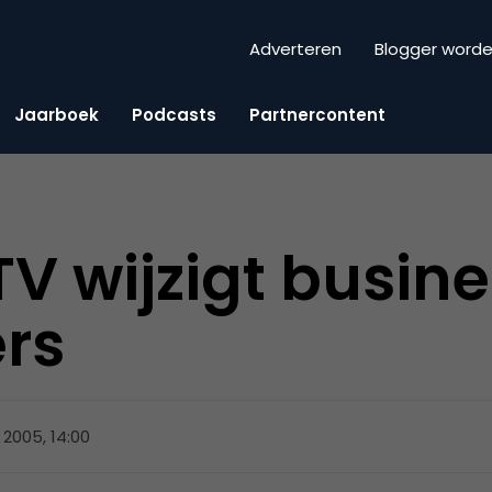
Adverteren
Blogger word
Jaarboek
Podcasts
Partnercontent
 TV wijzigt busi
rs
l 2005, 14:00