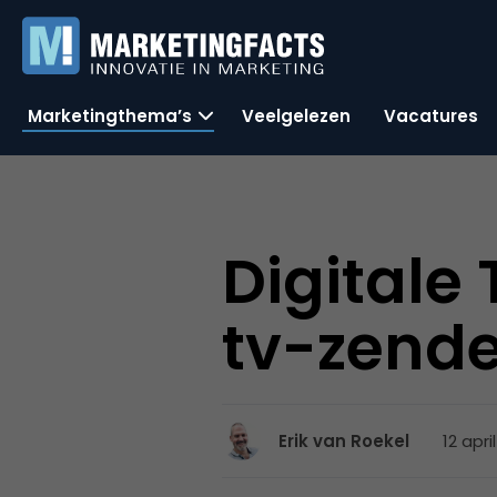
Marketingthema’s
Veelgelezen
Vacatures
Digitale
tv-zende
12 apri
Erik van Roekel