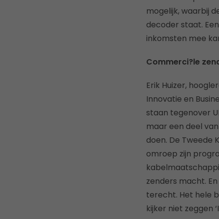
mogelijk, waarbij
decoder staat. Een
inkomsten mee ka
Commerci?le zend
Erik Huizer, hoogl
Innovatie en Busin
staan tegenover U
maar een deel van 
doen. De Tweede Ka
omroep zijn progra
kabelmaatschappij
zenders macht. En d
terecht. Het hele 
kijker niet zeggen 