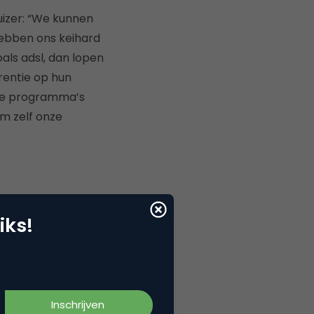
uizer: “We kunnen
hebben ons keihard
oals adsl, dan lopen
rentie op hun
ze programma’s
m zelf onze
iks!