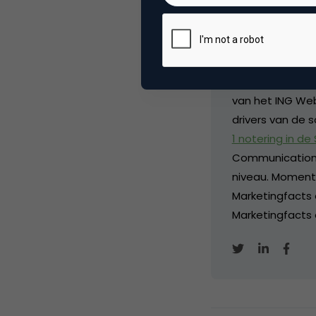
Erik 
Produ
Marketingprofess
dienstverlening
van het ING Web
drivers van de s
1 notering in de
Communication
niveau. Momentee
Marketingfacts
Marketingfacts o