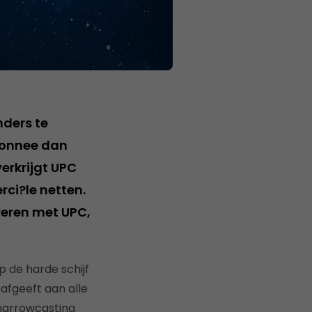
nders te
bonnee dan
erkrijgt UPC
ci?le netten.
reren met UPC,
 de harde schijf
afgeeft aan alle
 narrowcasting