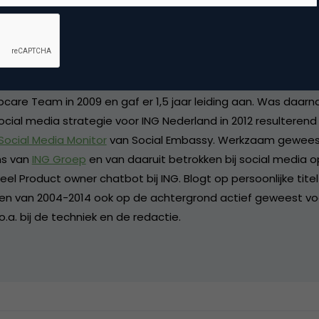
van Roekel
ct Owner Chatbot bij ING
ional met ruime ervaring in diverse internetprojecten in de 
. Passie voor social media en internet in het algemeen. Sto
care Team in 2009 en gaf er 1,5 jaar leiding aan. Was daarn
ocial media strategie voor ING Nederland in 2012 resulterend
 Social Media Monitor
van Social Embassy. Werkzaam geweest
s van
ING Groep
en van daaruit betrokken bij social media o
l Product owner chatbot bij ING. Blogt op persoonlijke titel 
 en van 2004-2014 ook op de achtergrond actief geweest vo
.a. bij de techniek en de redactie.