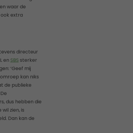
den waar de
 ook extra
tevens directeur
TL en
SBS
sterker
en: ‘Geef mij
 omroep kan niks
t de publieke
 De
s, dus hebben die
il zien, is
eld. Dan kan de