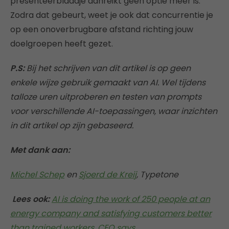
presenteerblaadje aanreikt geen optie meer is.
Zodra dat gebeurt, weet je ook dat concurrentie je
op een onoverbrugbare afstand richting jouw
doelgroepen heeft gezet.
P.S:
Bij het schrijven van dit artikel is op geen
enkele wijze gebruik gemaakt van AI. Wel tijdens
talloze uren uitproberen en testen van prompts
voor verschillende AI-toepassingen, waar inzichten
in dit artikel op zijn gebaseerd.
Met dank aan:
Michel Schep
en
Sjoerd de Kreij
, Typetone
Lees ook:
AI is doing the work of 250 people at an
energy company and satisfying customers better
than trained workers, CEO says