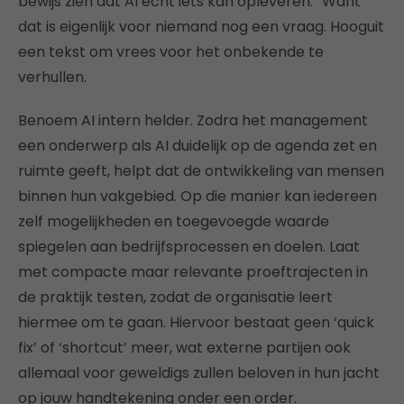
bewijs zien dat AI echt iets kan opleveren.” Want
dat is eigenlijk voor niemand nog een vraag. Hooguit
een tekst om vrees voor het onbekende te
verhullen.
Benoem AI intern helder. Zodra het management
een onderwerp als AI duidelijk op de agenda zet en
ruimte geeft, helpt dat de ontwikkeling van mensen
binnen hun vakgebied. Op die manier kan iedereen
zelf mogelijkheden en toegevoegde waarde
spiegelen aan bedrijfsprocessen en doelen. Laat
met compacte maar relevante proeftrajecten in
de praktijk testen, zodat de organisatie leert
hiermee om te gaan. Hiervoor bestaat geen ‘quick
fix’ of ‘shortcut’ meer, wat externe partijen ook
allemaal voor geweldigs zullen beloven in hun jacht
op jouw handtekening onder een order.