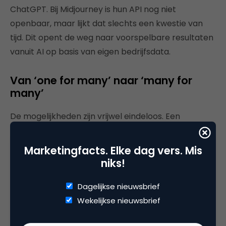
ChatGPT. Bij Midjourney is hun API nog niet
openbaar, maar lijkt dat slechts een kwestie van
tijd. Dit opent de weg naar voorspelbare resultaten
vanuit AI op basis van eigen bedrijfsdata.
Van ‘one for many’ naar ‘many for
many’
De mogelijkheden zijn vrijwel eindeloos. Een
automatisch gecompileerde prijslijst, volledig in
keurige HTML meteen online beschikbaar voor één
Marketingfacts. Elke dag vers. Mis
specifieke klant? Een gepersonaliseerde
niks!
hij/hem/zijn/zij/haar/die/hen/hun e-mail inclusief
Dagelijkse nieuwsbrief
landingspagina met alleen beelden van blauwe
Wekelijkse nieuwsbrief
auto’s omdat dit de favoriete kleur is van de
ontvanger? Het kan allemaal, of het ligt in het