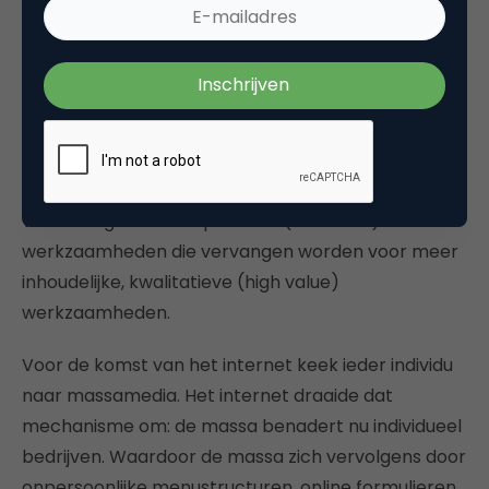
verschiet. Het Britse Octopus Energy zegt 34% van
alle e-mails van klanten
al op deze manier af te
handelen
. Met een hogere klantwaardering dan
door medewerkers geschreven e-mails. Waardoor
tijd vrijkomt voor het behandelen van individuele
communicatie waar specifiek persoonlijk contact
echt meerwaarde heeft. Het lijkt dus vooralsnog
vooral te gaan om repetitieve (low value)
werkzaamheden die vervangen worden voor meer
inhoudelijke, kwalitatieve (high value)
werkzaamheden.
Voor de komst van het internet keek ieder individu
naar massamedia. Het internet draaide dat
mechanisme om: de massa benadert nu individueel
bedrijven. Waardoor de massa zich vervolgens door
onpersoonlijke menustructuren, online formulieren