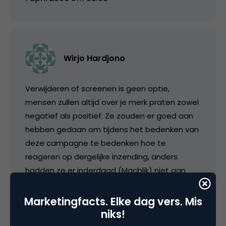
Wirjo Hardjono
Verwijderen of screenen is geen optie,
mensen zullen altijd over je merk praten zowel
negatief als positief. Ze zouden er goed aan
hebben gedaan om tijdens het bedenken van
deze campagne te bedenken hoe te
reageren op dergelijke inzending, anders
hadden ze er inderdaad (Macblik) niet aan
moeten beginnen.
Marketingfacts. Elke dag vers. Mis
Dit is een mooie kans voor de gehele auto
niks!
industrie om te zien hoe verdeel de markt is