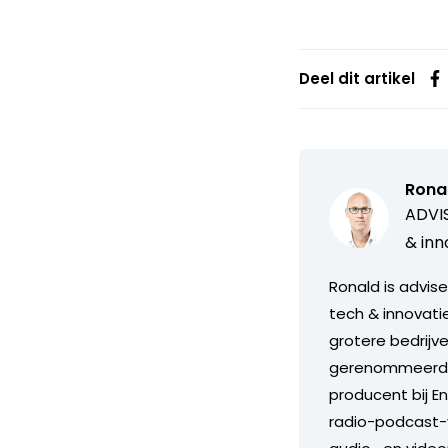
Deel dit artikel
Ronal
ADVIS
& inn
Ronald is advis
tech & innovati
grotere bedrijve
gerenommeerde v
producent bij E
radio-podcast-