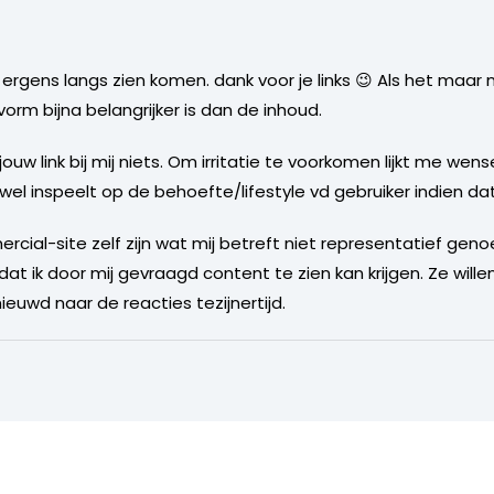
ergens langs zien komen. dank voor je links 😉 Als het maar 
orm bijna belangrijker is dan de inhoud.
w link bij mij niets. Om irritatie te voorkomen lijkt me wens
l inspeelt op de behoefte/lifestyle vd gebruiker indien dat
cial-site zelf zijn wat mij betreft niet representatief geno
t ik door mij gevraagd content te zien kan krijgen. Ze willen
euwd naar de reacties tezijnertijd.