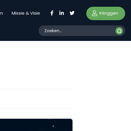
Inloggen
en
Missie & Visie