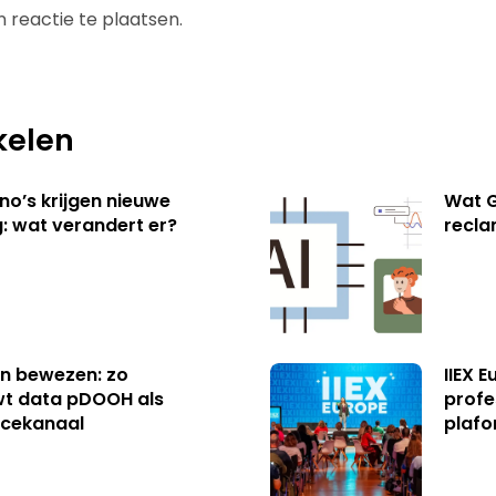
 reactie te plaatsen.
kelen
no’s krijgen nieuwe
Wat G
: wat verandert er?
recl
n bewezen: zo
IIEX 
t data pDOOH als
profe
cekanaal
plafo