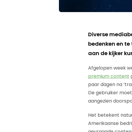
Diverse mediab
bedenken en te 
aan de kijker k
Afgelopen week we
premium content
g
paar dagen na ‘trad
De gebruiker moet 
aangezien doorspoe
Het betekent natuur
Amerikaanse bedri
gevraagde content 