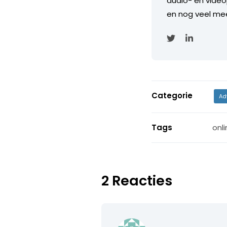
audio- en video
en nog veel mee
Categorie
Ad
Tags
onli
2 Reacties