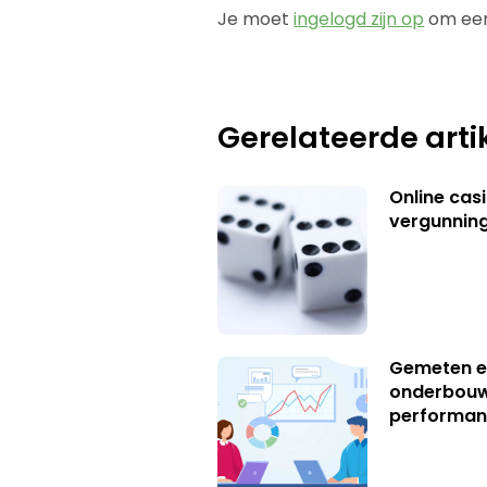
Je moet
ingelogd zijn op
om een
Gerelateerde arti
Online casi
vergunning
Gemeten e
onderbouw
performan