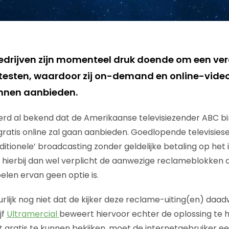
edrijven zijn momenteel druk doende om een ve
testen, waardoor zij on-demand en online-vide
unnen aanbieden.
rd al bekend dat de Amerikaanse televisiezender ABC bi
ratis online zal gaan aanbieden. Goedlopende televisiese
itionele’ broadcasting zonder geldelijke betaling op het in
hierbij dan wel verplicht de aanwezige reclameblokken 
len ervan geen optie is.
lijk nog niet dat de kijker deze reclame-uiting(en) daadwe
jf
Ultramercial
beweert hiervoor echter de oplossing te
gratis te kunnen bekijken, moet de internetgebruiker ee