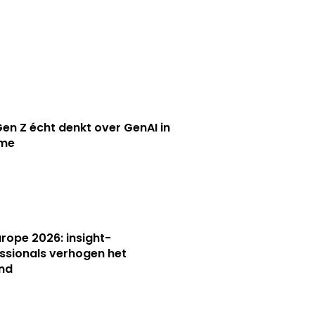
en Z écht denkt over GenAI in
ame
Europe 2026: insight-
ssionals verhogen het
nd