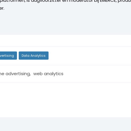
platformen, is dagvoorzitter en moderator bij EMERCE, prod
r.
vertising
Data Analytics
ne advertising
,
web analytics