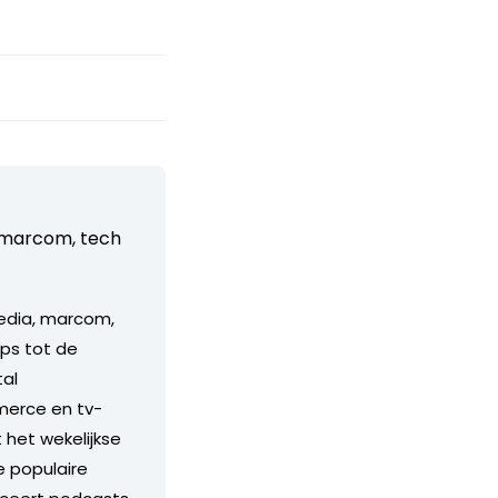
, marcom, tech
media, marcom,
ps tot de
tal
merce en tv-
 het wekelijkse
 populaire