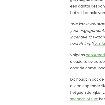
een aantal gespons
betrokkenheid van
“We know you start
your engagement. T
incentive to watch 
everything.”
(via: 
Volgens
een Amer
aloude televisieto
door de come-back 
Dit houdt in dat d
alleen nog maar ‘l
hetgeen de kijker 
seconds of fun’
heb