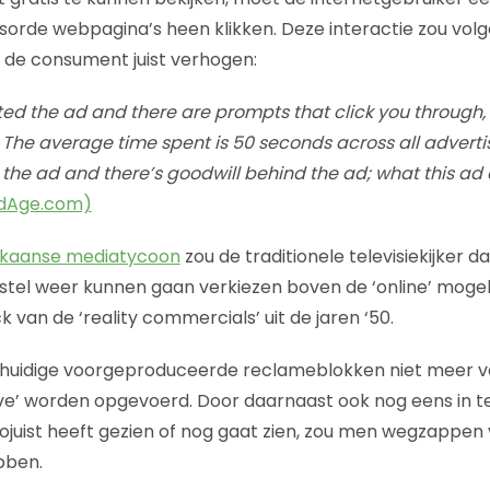
orde webpagina’s heen klikken. Deze interactie zou vol
 de consument juist verhogen:
ed the ad and there are prompts that click you through,
he average time spent is 50 seconds across all advertise
the ad and there’s goodwill behind the ad; what this ad d
AdAge.com)
ikaanse mediatycoon
zou de traditionele televisiekijker d
estel weer kunnen gaan verkiezen boven de ‘online’ mogel
van de ‘reality commercials’ uit de jaren ‘50.
e huidige voorgeproduceerde reclameblokken niet meer v
ive’ worden opgevoerd. Door daarnaast ook nog eens in t
zojuist heeft gezien of nog gaat zien, zou men wegzapp
ben.