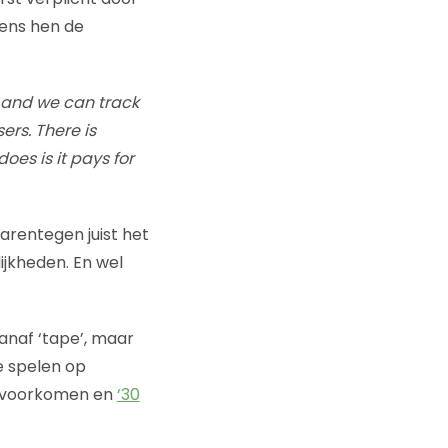
gens hen de
 and we can track
rs. There is
oes is it pays for
aarentegen juist het
ijkheden. En wel
anaf ‘tape’, maar
e spelen op
en voorkomen en
‘30