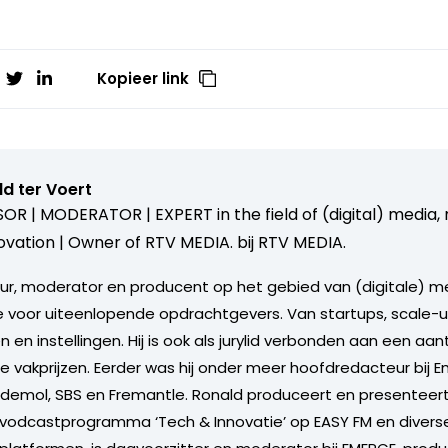
Kopieer link
d ter Voert
OR | MODERATOR | EXPERT in the field of (digital) media
ovation | Owner of RTV MEDIA. bij
RTV MEDIA.
eur, moderator en producent op het gebied van (digitale) 
e voor uiteenlopende opdrachtgevers. Van startups, scale-u
n en instellingen. Hij is ook als jurylid verbonden aan een aan
akprijzen. Eerder was hij onder meer hoofdredacteur bij E
ndemol, SBS en Fremantle. Ronald produceert en presenteert
vodcastprogramma ‘Tech & Innovatie’ op EASY FM en diverse