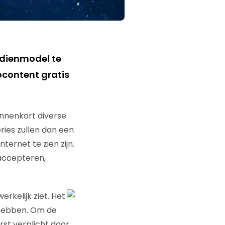
rdienmodel te
ocontent gratis
nnenkort diverse
ries zullen dan een
ternet te zien zijn.
accepteren,
rkelijk ziet. Het
 hebben. Om de
rst verplicht door