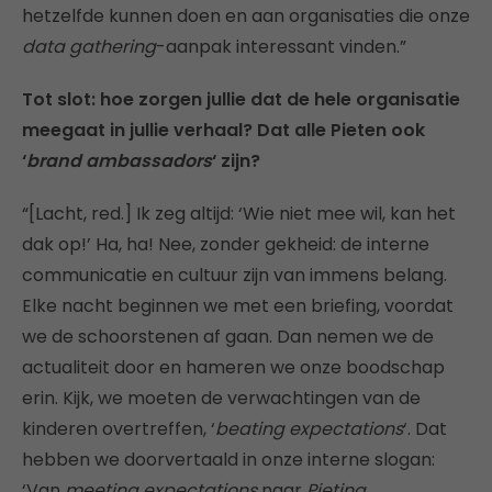
hetzelfde kunnen doen en aan organisaties die onze
data gathering
-aanpak interessant vinden.”
Tot slot: hoe zorgen jullie dat de hele organisatie
meegaat in jullie verhaal? Dat alle Pieten ook
‘
brand ambassadors
‘ zijn?
“[Lacht, red.] Ik zeg altijd: ‘Wie niet mee wil, kan het
dak op!’ Ha, ha! Nee, zonder gekheid: de interne
communicatie en cultuur zijn van immens belang.
Elke nacht beginnen we met een briefing, voordat
we de schoorstenen af gaan. Dan nemen we de
actualiteit door en hameren we onze boodschap
erin. Kijk, we moeten de verwachtingen van de
kinderen overtreffen, ‘
beating expectations
‘. Dat
hebben we doorvertaald in onze interne slogan:
‘Van
meeting expectations
naar
Pieting