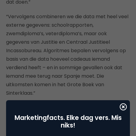
dat doen.”
“Vervolgens combineren we die data met heel veel
externe gegevens: schoolrapporten,
zwemdiploma’s, veterdiploma’s, maar ook
gegevens van Justitie en Centraal Justitieel
Incassobureau. Algoritmes bepalen vervolgens op
basis van die data hoeveel cadeaus iemand
verdiend heeft – en in sommige gevallen ook dat
iemand mee terug naar Spanje moet. Die
uitkomsten komen in het Grote Boek van
Sinterklaas.”
Toch zagen we in het Sinterklaasjournaal dat de
boekjes van Luisterpiet kwijt zijn en dat hij alle
Marketingfacts. Elke dag vers. Mis
niks!
informatie nu rechtstreeks doorgeeft aan de
Sint, die het in het Boek schrijft. Hoe zit dat dan?