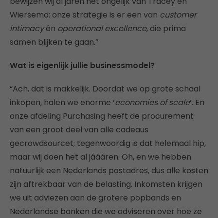
bewijzen wij al jaren het ongelijk van Tracey en
Wiersema: onze strategie is er een van
customer
intimacy
én
operational excellence
, die prima
samen blijken te gaan.”
Wat is eigenlijk jullie businessmodel?
“Ach, dat is makkelijk. Doordat we op grote schaal
inkopen, halen we enorme ‘
economies of scale
‘. En
onze afdeling Purchasing heeft de procurement
van een groot deel van alle cadeaus
gecrowdsourcet; tegenwoordig is dat helemaal hip,
maar wij doen het al jáááren. Oh, en we hebben
natuurlijk een Nederlands postadres, dus alle kosten
zijn aftrekbaar van de belasting. Inkomsten krijgen
we uit adviezen aan de grotere popbands en
Nederlandse banken die we adviseren over hoe ze