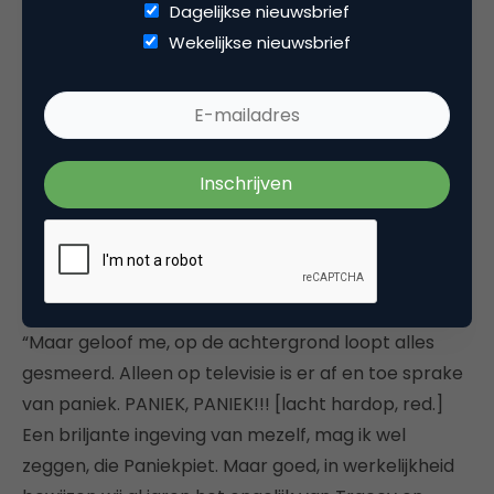
Dagelijkse nieuwsbrief
“Dan komen we weer op het storytelling-aspect.
Wekelijkse nieuwsbrief
Kijk, de échte ‘big data’ zijn voor ons de datum van
intocht en pakjesavond. Daar tussen zit een periode
van drie weken, waarin we de spanningsboog
moeten opbouwen en -houden. Kinderen zijn
natuurlijk heel nieuwsgierig of ze cadeautjes krijgen
of niet. Dat hangt van hun eigen gedrag af, maar
om het nog wat interessanter te maken, voegen
we daar externe aspecten aan toe.”
“Maar geloof me, op de achtergrond loopt alles
gesmeerd. Alleen op televisie is er af en toe sprake
van paniek. PANIEK, PANIEK!!! [lacht hardop, red.]
Een briljante ingeving van mezelf, mag ik wel
zeggen, die Paniekpiet. Maar goed, in werkelijkheid