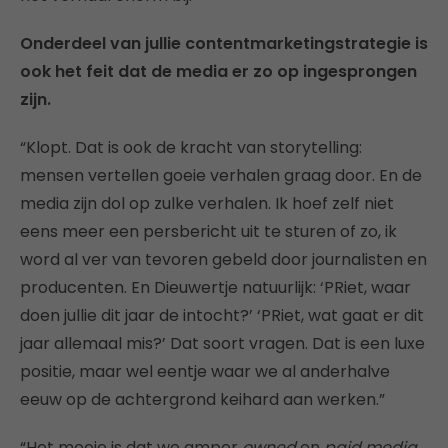
Onderdeel van jullie contentmarketingstrategie is
ook het feit dat de media er zo op ingesprongen
zijn.
“Klopt. Dat is ook de kracht van storytelling:
mensen vertellen goeie verhalen graag door. En de
media zijn dol op zulke verhalen. Ik hoef zelf niet
eens meer een persbericht uit te sturen of zo, ik
word al ver van tevoren gebeld door journalisten en
producenten. En Dieuwertje natuurlijk: ‘PRiet, waar
doen jullie dit jaar de intocht?’ ‘PRiet, wat gaat er dit
jaar allemaal mis?’ Dat soort vragen. Dat is een luxe
positie, maar wel eentje waar we al anderhalve
eeuw op de achtergrond keihard aan werken.”
“Het mooie is dat we amper
owned
en
paid media