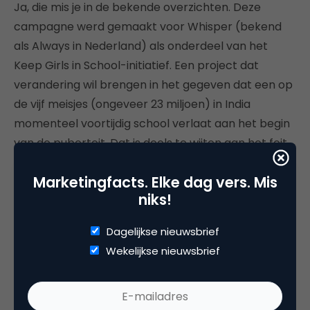
Ja, die mis je in de bekende overzichten. Deze
campagne werd gemaakt voor Whisper (bekend
als Always in Nederland) als onderdeel van het
Keep Girls in School-initiatief. Een project dat
verandering wil brengen in het gegeven dat een op
de vijf meisjes (ongeveer 23 miljoen) in India
momenteel voortijdig school verlaat aan het begin
van de puberteit. Dat is deels te wijten aan het feit
dat ‘menstruatie’ niet wordt behandeld op school –
Marketingfacts. Elke dag vers. Mis
het ontbrekende hoofdstuk van de titel verwijst ook
niks!
naar de afwezigheid ervan in schoolboeken
Whisper plaatste muurschilderingen en deelde
Dagelijkse nieuwsbrief
folders uit in scholen en dorpen om informatie te
Wekelijkse nieuwsbrief
delen.