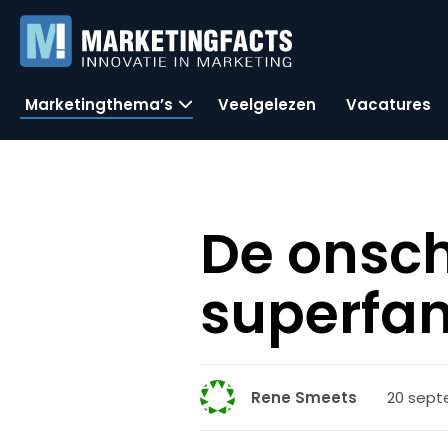
Marketingthema’s
Veelgelezen
Vacatures
De onsch
superfa
20 sept
Rene Smeets