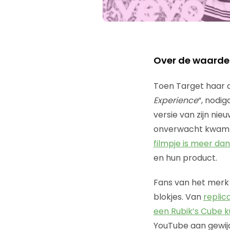
Over de waarde 
Toen Target haar d
Experience
“, nodi
versie van zijn ni
onverwacht kwam b
filmpje is meer da
en hun product.
Fans van het merk 
blokjes. Van
replic
een Rubik’s Cube 
YouTube aan gewij