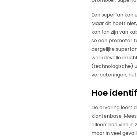
promoter. Superfans
Een superfan kan e
Maar dit hoeft niet
kan fan zijn van k
se een promoter te
dergelijke superfa
waardevolle inzich
(technologische) u
verbeteringen, he
Hoe identi
De ervaring leert 
klantenbase. Meest
alleen: hoe vind je 
maar in veel gevall