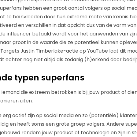
perfans hebben een groot aantal volgers op social medi
uct te beïnvloeden door hun extreme mate van kennis hie
otiveerd en verschillen in dat opzicht dus van de vorm van
de influencer betaald wordt voor het aanwenden van zijn
l, maar groot in de waarde die ze potentieel kunnen oplever
Targets Justin Timberlake-actie op YouTube laat dit moo
 echter nog niet altijd als zodanig (h)erkend door bedrij
nde typen superfans
 iemand die extreem betrokken is bij jouw product of dien
anieren uiten.
ie erg actief zijn op social media en zo (potentiële) klante
vuldig en heeft soms een grote groep volgers. Andere su
bouwd rondom jouw product of technologie en zijn in st