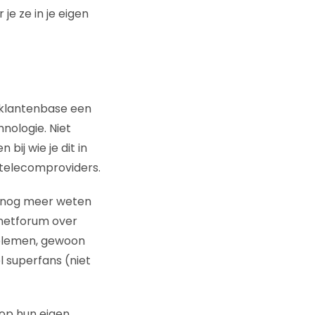
e ze in je eigen
r klantenbase een
nologie. Niet
bij wie je dit in
 telecomproviders.
e nog meer weten
ernetforum over
oblemen, gewoon
 superfans (niet
 op hun eigen