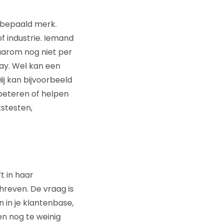
n bepaald merk.
of industrie. Iemand
daarom nog niet per
way. Wel kan een
ij kan bijvoorbeeld
beteren of helpen
kstesten,
t in haar
hreven. De vraag is
en in je klantenbase,
en nog te weinig