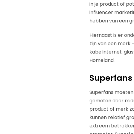
in je product of p
influencer marketin
hebben van een gr
Hiernaast is er on
zijn van een merk –
kabelinternet, glas
Homeland.
Superfans 
Superfans moeten 
gemeten door midde
product of merk zo
kunnen relatief gr
extreem betrokken i