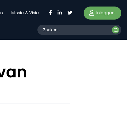
Inloggen
en
Missie & Visie
 van