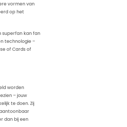
ndere vormen van
eerd op het
n superfan kan fan
een technologie –
use of Cards of
eeld worden
ezien – jouw
ijk te doen. Zij
e aantoonbaar
er dan bij een