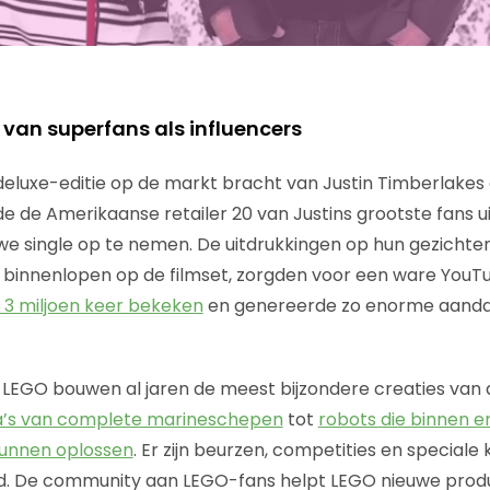
van superfans als influencers
eluxe-editie op de markt bracht van Justin Timberlakes
gde de Amerikaanse retailer 20 van Justins grootste fans u
euwe single op te nemen. De uitdrukkingen op hun gezichte
innenlopen op de filmset, zorgden voor een ware YouT
n 3 miljoen keer bekeken
en genereerde zo enorme aanda
LEGO bouwen al jaren de meest bijzondere creaties van 
a’s van complete marineschepen
tot
robots die binnen 
kunnen oplossen
. Er zijn beurzen, competities en speciale
d. De community aan LEGO-fans helpt LEGO nieuwe produ