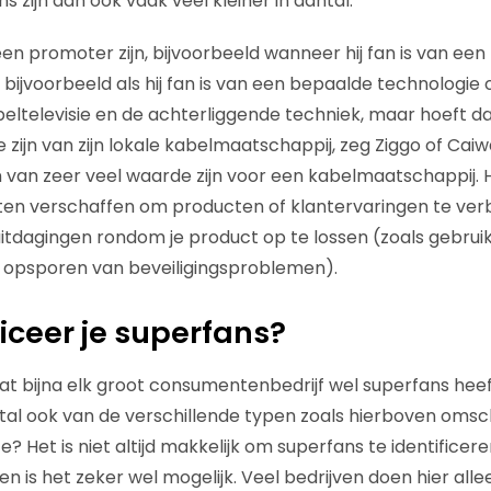
 zijn dan ook vaak veel kleiner in aantal.
en promoter zijn, bijvoorbeeld wanneer hij fan is van ee
, bijvoorbeeld als hij fan is van een bepaalde technologie 
abeltelevisie en de achterliggende techniek, maar hoeft 
 zijn van zijn lokale kabelmaatschappij, zeg Ziggo of Cai
n van zeer veel waarde zijn voor een kabelmaatschappij. H
ten verschaffen om producten of klantervaringen te ver
itdagingen rondom je product op te lossen (zoals gebrui
t opsporen van beveiligingsproblemen).
ficeer je superfans?
dat bijna elk groot consumentenbedrijf wel superfans heef
al ook van de verschillende typen zoals hierboven omsc
ze? Het is niet altijd makkelijk om superfans te identificer
en is het zeker wel mogelijk. Veel bedrijven doen hier alle