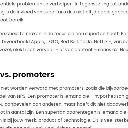
otentiële problemen te verhelpen. In tegenstelling tot a
g is de invloed van superfans dus niet altijd persé gebas
oot bereik.
derscheid te maken in de focus die een superfan heeft. Ee
 bijvoorbeeld Apple, LEGO, Red Bull, Tesla, Netflix -, van 
vezel, elektrisch vervoer – of van content – series als Ho
vs. promoters
niet worden verward met promoters, zoals die bijvoorb
l van NPS. Een promoter is iemand die – hypothetisch g
u aanbevelen aan anderen, maar hoeft dit niet daadwerkel
oot in aantal zijn. Een superfan daarentegen is iemand di
s bij jouw merk, product of technologie. Dit is veel sterk