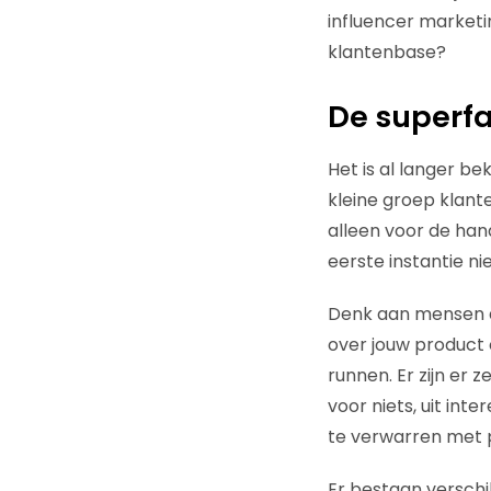
influencer marketin
klantenbase?
De superf
Het is al langer b
kleine groep klante
alleen voor de hand
eerste instantie n
Denk aan mensen d
over jouw product of
runnen. Er zijn er
voor niets, uit in
te verwarren met p
Er bestaan verschi