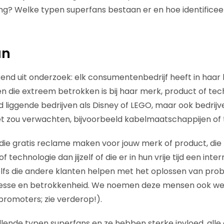
g? Welke typen superfans bestaan er en hoe identificeer j
an
ekend uit onderzoek: elk consumentenbedrijf heeft in haa
n die extreem betrokken is bij haar merk, product of tech
 liggende bedrijven als Disney of LEGO, maar ook bedrijven 
iet zou verwachten, bijvoorbeeld kabelmaatschappijen of
ie gratis reclame maken voor jouw merk of product, di
 technologie dan jijzelf of die er in hun vrije tijd een int
 zelfs die andere klanten helpen met het oplossen van pr
teresse en betrokkenheid. We noemen deze mensen ook wel
romoters; zie verderop!).
llende typen superfans en ze hebben sterke invloed, alle