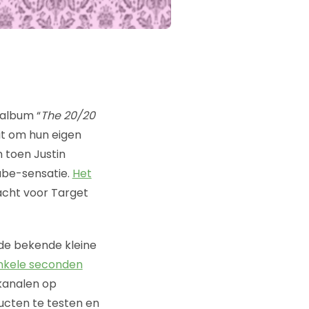
 album “
The 20/20
it om hun eigen
n toen Justin
ube-sensatie.
Het
cht voor Target
de bekende kleine
enkele seconden
 kanalen op
cten te testen en