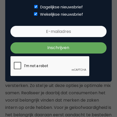
(
community involvement)
Dagelijkse nieuwsbrief
Activisme: het uitdragen van je visie op
Wekelijkse nieuwsbrief
maatschappelijke of politieke issues via daden
en (social) media, wat bedrijven gedurende en
na de coronacrisis (denk ook aan
Black Lives
Matter
) meer zijn gaan doen.
Doe die dingen die binnen je invloedssfeer liggen en
waarmee je zoveel mogelijk maatschappelijke
impact kunt genereren. Kijk vervolgens waarmee je
je kunt profileren om ook je marktpositie of merk te
versterken. Zo stel je uit deze opties je optimale mix
samen. Realiseer je daarbij dat consumenten het
vooral belangrijk vinden dat merken de zaken
intern op orde hebben. Voor je geloofwaardigheid is
het belangrijk daaraan eerst aandacht te besteden