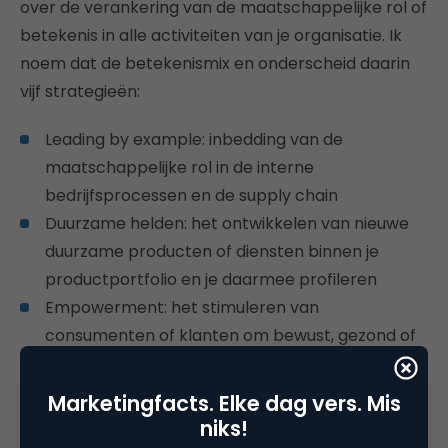
over de verankering van de maatschappelijke rol of
betekenis in alle activiteiten van je organisatie. Ik
noem dat de betekenismix en onderscheid daarin
vijf strategieën:
Leading by example: inbedding van de
maatschappelijke rol in de interne
bedrijfsprocessen en de supply chain
Duurzame helden: het ontwikkelen van nieuwe
duurzame producten of diensten binnen je
productportfolio en je daarmee profileren
Empowerment: het stimuleren van
consumenten of klanten om bewust, gezond of
duurzaam te leven (of te ondernemen)
Engagement: het tonen van maatschappelijke
Marketingfacts. Elke dag vers. Mis
betrokkenheid door partnerships met
niks!
maatschappelijke organisaties en goede doelen