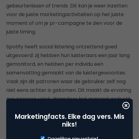
gebeurtenissen of trends. Dit kan je weer inzetten
voor de juiste marketingactiviteiten op het juiste
moment of om je pr-campagne te zien voor de
juiste timing.
Spotify heeft social listening ontzettend goed
uitgevoerd: zij hebben hun luisteraars een jaar lang
gemonitord, en hebben per individu een
samenvatting gemaakt van de luistergewoontes.
Vaak zijn dit patronen waar de gebruiker zelf nog
niet eens achter is gekomen. Dit maakt de ervaring
per persoon uniek. Waardoor het massaal gedeeld
op social media en zorgt het voor veel media-
Marketingfacts. Elke dag vers. Mis
aandacht.
niks!
Het aanwakkeren van nieuwe pr-
Dagelijkse nieuwsbrief