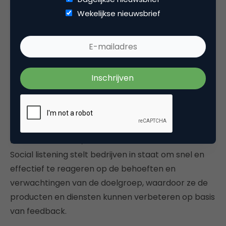
strategieën
Wekelijkse nieuwsbrief
Uit de conclusies die je uit de data hebt getrokken,
kan je een nieuwe pr-strategie creëren. Hierbij ga je
opzoek naar data die nuttig is voor de doelgroep,
en wilt delen met zijn/haar directe omgeving. Uit de
publicaties die jouw doelgroep doet kan je
feedback en problemen identificeren. Met de
feedback van de doelgroep kan je inzicht krijgen
over hoe jouw product/dienst zich verhoudt tot de
rest van de markt, en nieuwe trends identificeren.
Social listening stelt bedrijven in staat om snel en
effectief te reageren op de behoeften en
verwachtingen van de doelgroep, waardoor ze de
producten en diensten kunnen verbeteren op basis
van feedback.