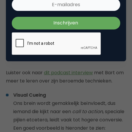
Voor iedere unieke situatie moet
je een verschillende methode
gebruiken om een bezoeker te
overtuigen een gewenste actie
te ondernemen.
Luister ook naar
dit podcast interview
met Bart om
meer te leren over zijn beroemde technieken.
Visual Cueing
Ons brein wordt gemakkelijk beïnvloedt, dus
iemand die kijkt naar een
call to action
, speciale
pijlen etcetera, leidt vaak tot hogere conversie.
Een goed voorbeeld is hieronder te zien: