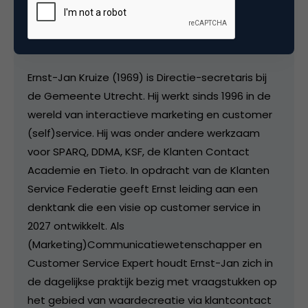
Ernst-Jan Kruize
Projectleider Hospitality bij
Gemeente Utrecht
Ernst-Jan Kruize (1969) is Directie-secretaris bij
de Gemeente Utrecht. Hij werkt sinds 1996 in de
wereld van interactieve marketing en customer
(self)service. Hij was onder andere werkzaam
voor SPARQ, DDMA, KSF, de Klanten Contact
Academie en Tieto. In opdracht van de Klanten
Service Federatie geeft Ernst leiding aan een
denktank die een visie op customer service in
2027 ontwikkelt. Als
(Marketing)Communicatiewetenschapper en
Customer Service Expert houdt Ernst-Jan zich in
de dagelijkse praktijk bezig met vraagstukken op
het gebied van waardecreatie via klantcontact