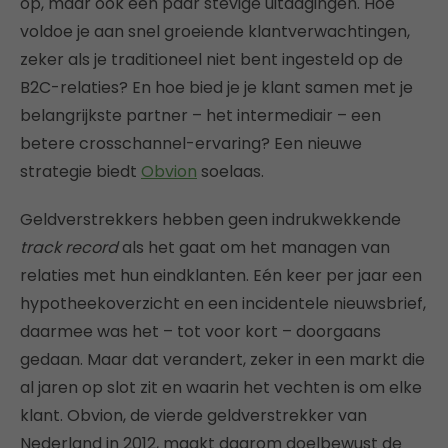
op, maar ook een paar stevige uitdagingen. Hoe
voldoe je aan snel groeiende klantverwachtingen,
zeker als je traditioneel niet bent ingesteld op de
B2C-relaties? En hoe bied je je klant samen met je
belangrijkste partner – het intermediair – een
betere crosschannel-ervaring? Een nieuwe
strategie biedt
Obvion
soelaas.
Geldverstrekkers hebben geen indrukwekkende
track record
als het gaat om het managen van
relaties met hun eindklanten. Eén keer per jaar een
hypotheekoverzicht en een incidentele nieuwsbrief,
daarmee was het – tot voor kort – doorgaans
gedaan. Maar dat verandert, zeker in een markt die
al jaren op slot zit en waarin het vechten is om elke
klant. Obvion, de vierde geldverstrekker van
Nederland in 2012, maakt daarom doelbewust de