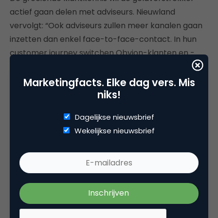
actief gaan delen met adviseurs. Nieuwland
vervolgt: “Ook adviseurs zullen meer kanalen gaan
inzetten dan enkel face-to-face-contact. In hun
customer journey switchen Obvion-klanten en -
prospects in toenemende mate tussen adviseurs
en Obvion. Online en offline. Aan ons gezamenlijk de
Marketingfacts. Elke dag vers. Mis
niks!
taak om de klantreis zo vlekkeloos mogelijk te laten
verlopen. Een mooie uitdaging!”
Dagelijkse nieuwsbrief
Wekelijkse nieuwsbrief
Deel dit artikel
Kopieer link