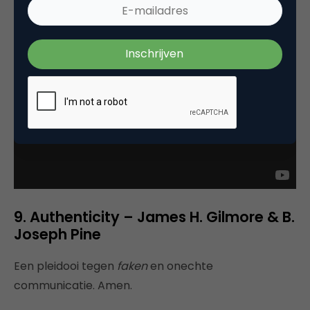
9. Authenticity – James H. Gilmore & B.
Joseph Pine
Een pleidooi tegen
faken
en onechte
communicatie. Amen.