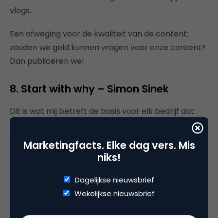
vlogs.
Een afweging voor de kwaliteit van de content:
zouden we geld kunnen vragen voor onze content?
Dan publiceren we!
8. Start with why – Simon Sinek
Dit is wat mij betreft de basis voor elk bedrijf dat
met contentmarketing wil starten: wat is je ‘
why
‘?
Waarom ben je
in business
? Bij de oprichter van
Marketingfacts. Elke dag vers. Mis
bedrijven is deze why vaak nog wel bekend. Maar
niks!
door te focussen op de ‘
how
‘, raakt bij veel
bedrijven de why steeds verder uit het oog. Bekijk
Dagelijkse nieuwsbrief
deze video en je vergeet de
golden circle
nooit
Wekelijkse nieuwsbrief
meer: