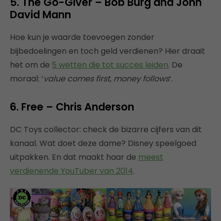
5. The Go-Giver – Bob Burg and John
David Mann
Hoe kun je waarde toevoegen zonder
bijbedoelingen en toch geld verdienen? Hier draait
het om de
5 wetten die tot succes leiden
. De
moraal: ‘
value comes first, money follows
‘.
6. Free – Chris Anderson
DC Toys collector: check de bizarre cijfers van dit
kanaal. Wat doet deze dame? Disney speelgoed
uitpakken. En dat maakt haar de
meest
verdienende YouTuber van 2014
.