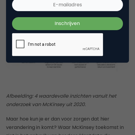
Afbeelding: 4 waardevolle inzichten vanuit het
onderzoek van McKinsey uit 2020.
Maar hoe kun je er dan voor zorgen dat hier
verandering in komt? Waar McKinsey toekomst in