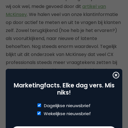
wij ook wel, mede gevoed door dit
artikel van
McKinsey
. We halen veel van onze klantinformatie
op door actief te meten en uit te vragen bij klanten
zelf. Zowel terugkijkend (hoe heb je het ervaren?)
als vooruitkijkend, naar nieuwe of latente
behoeften. Nog steeds enorm waardevol. Tegelijk
blijkt uit dit onderzoek van McKinsey dat veel CX
professionals steeds meer vraagtekens zetten bij
de waarde van deze klanttevredenheidsmetingen.
Zoals in de afbeelding hieronder bijvoorbeeld is te
Marketingfacts. Elke dag vers. Mis
zien. Daarin zie je terug dat deze CX-ers vinden dat
niks!
het om een te beperkt beeld gaat en dat er te
weinig mee wordt gedaan. Plus, niet onbelangrijk, de
Dagelijkse nieuwsbrief
waarde in termen van ROI kan lastig vastgesteld
Wekelijkse nieuwsbrief
worden.