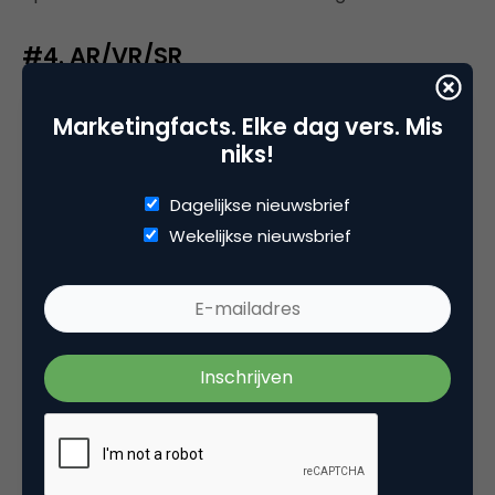
#4. AR/VR/SR
In de categorie nieuwe realiteiten hebben we
Marketingfacts. Elke dag vers. Mis
momenteel:
niks!
Virtual reality (Samsung Gear VR).
Dagelijkse nieuwsbrief
Immersive virtual reality (Oculus).
Wekelijkse nieuwsbrief
Mixed reality (
Magic Leap
, Microsoft Hololens).
Augmented reality (Pokémon Go, Apple AR Kit,
Google ARCore).
Mixed reality zegt je misschien nog niet veel. Protip:
klik op Magic Leap in het rijtje hierboven om er
meer over te weten te komen.
De laatste ontwikkeling in dit vakgebied is sensory