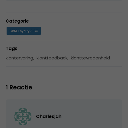
Categorie
CRM, Loyalty & CX
Tags
klantervaring
,
klantfeedback
,
klanttevredenheid
1 Reactie
Charlesjah