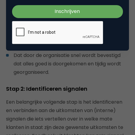
het wel of niet mee kan,
Dat ze in zo min mogelijk handelingen alles
kunnen doorgeven,
Dat, als er onverhoopt iets tussenkomt, ze de
volgende dag kunnen verdergaan waar ze
gebleven waren, en
Dat door de organisatie snel wordt bevestigd
dat alles goed is doorgekomen en tijdig wordt
georganiseerd.
Stap 2: Identificeren
signalen
Een belangrijke volgende stap is het identificeren
en verbinden aan de uitkomsten van (interne)
signalen die iets vertellen over in welke mate
klanten in staat zijn deze gewenste uitkomsten te