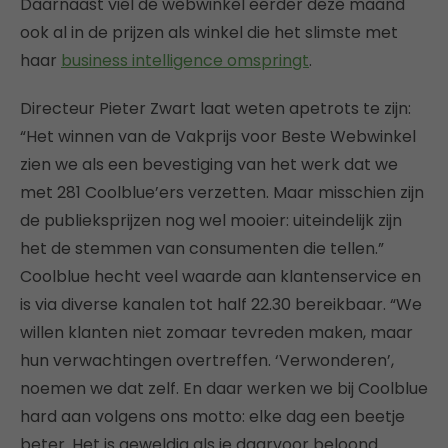
Daarnaast viel de webwinkel eerder deze maand
ook al in de prijzen als winkel die het slimste met
haar
business intelligence omspringt
.
Directeur Pieter Zwart laat weten apetrots te zijn:
“Het winnen van de Vakprijs voor Beste Webwinkel
zien we als een bevestiging van het werk dat we
met 281 Coolblue’ers verzetten. Maar misschien zijn
de publieksprijzen nog wel mooier: uiteindelijk zijn
het de stemmen van consumenten die tellen.”
Coolblue hecht veel waarde aan klantenservice en
is via diverse kanalen tot half 22.30 bereikbaar. “We
willen klanten niet zomaar tevreden maken, maar
hun verwachtingen overtreffen. ‘Verwonderen’,
noemen we dat zelf. En daar werken we bij Coolblue
hard aan volgens ons motto: elke dag een beetje
beter. Het is geweldig als je daarvoor beloond