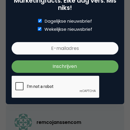
Marketingfacts. Elke dag vers. Mis
niks!
Dagelijkse nieuwsbrief
Categorie
Wekelijkse nieuwsbrief
Commerce
Tags
e-commerce
,
nieuws
3 Reacties
remcojanssencom