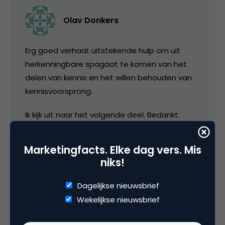
Olav Donkers
Erg goed verhaal: uitstekende hulp om uit
herkenningbare spagaat te komen van het
delen van kennis en het willen behouden van
kennisvoorsprong.
Ik kijk uit naar het volgende deel. Bedankt.
10 september 2013 om 06:20
Marketingfacts. Elke dag vers. Mis
niks!
Dagelijkse nieuwsbrief
Wekelijkse nieuwsbrief
Remco