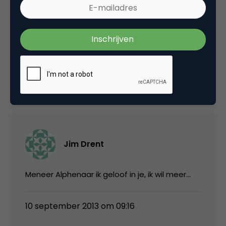
Het werkt ook echt. Dirkzwager Advocaten en
Notarissen heeft gekozen voor kennis delen
als propositie en zijn er erg succesvol mee.
Mooie case.
10 september 2013 om 08:21
Jim Drent
Meneer Alphenaar ik geloof in je, ik wil meer…
10 september 2013 om 09:16