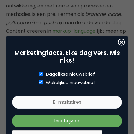
ontwikkeling, en met name van processen en
methodes, is een pré. Termen als
branche
,
clone
,
pull
,
commit
en
push
zijn aan de orde van de dag.
Content creëren in
markup-language
lijkt meer op
programmeren dan op tekstverwerken. Er is een
aantal gebruiksvriendelijke tools (zoals
prose.io
)
Marketingfacts. Elke dag vers. Mis
beschikbaar, maar deze bevinden zich nog in bèta-
niks!
fase. Een architectuur zonder CMS is momenteel
dan ook niet voor elke organisatie geschikt. Het
Dagelijkse nieuwsbrief
vereist een redactie met een technisch fundament:
Wekelijkse nieuwsbrief
begrip voor ontwikkeling en de complexiteit van
software.
Deze architectuur en aanpak zijn zeker niet de
heilige graal. Het is slechts een mogelijkheid voor
organisaties die flexibiliteit willen omarmen, en waar