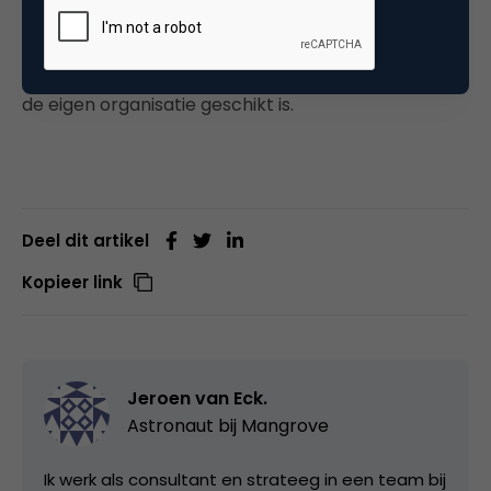
de ballast in beheer en onderhoud van een CMS te
veel is. Weet in ieder geval dat de optie bestaat,
maar onderzoek eerst goed of dat deze ook voor
de eigen organisatie geschikt is.
Deel dit artikel
Kopieer link
Jeroen van Eck.
Astronaut bij
Mangrove
Ik werk als consultant en strateeg in een team bij