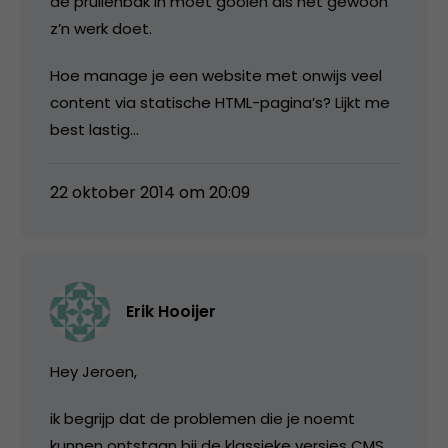
de prullenbak in moet gooien als het gewoon
z’n werk doet.
Hoe manage je een website met onwijs veel
content via statische HTML-pagina’s? Lijkt me
best lastig…
22 oktober 2014 om 20:09
Erik Hooijer
Hey Jeroen,
ik begrijp dat de problemen die je noemt
kunnen ontstaan bij de klassieke versies CMS