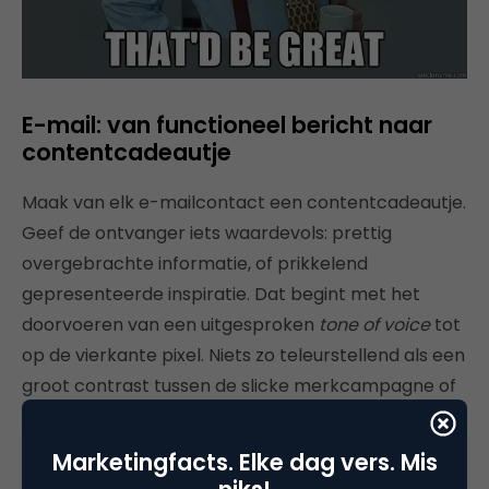
E-mail: van functioneel bericht naar
contentcadeautje
Maak van elk e-mailcontact een contentcadeautje.
Geef de ontvanger iets waardevols: prettig
overgebrachte informatie, of prikkelend
gepresenteerde inspiratie. Dat begint met het
doorvoeren van een uitgesproken
tone of voice
tot
op de vierkante pixel. Niets zo teleurstellend als een
groot contrast tussen de slicke merkcampagne of
website en de soms lompe toon en uitstraling in
een e-mail. Zo’n bericht maakt dan in één klik alles
Marketingfacts. Elke dag vers. Mis
stuk wat een zorgvuldig georkestreerde