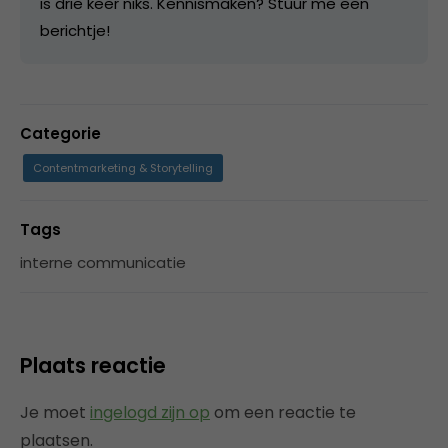
is drie keer niks. Kennismaken? Stuur me een
berichtje!
Categorie
Contentmarketing & Storytelling
Tags
interne communicatie
Plaats reactie
Je moet
ingelogd zijn op
om een reactie te
plaatsen.